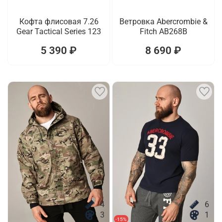
Кофта флисовая 7.26
Ветровка Abercrombie &
Gear Tactical Series 123
Fitch AB268B
5 390 ₽
8 690 ₽
4
6
3
1
-15%