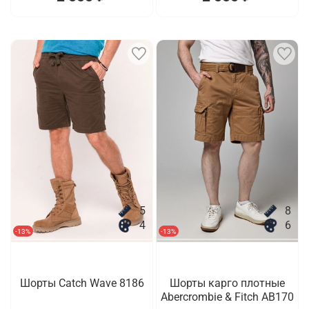
5
8
4
6
-13%
-13%
Шорты Catch Wave 8186
Шорты карго плотные
Abercrombie & Fitch AB170