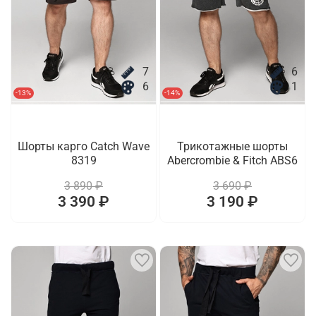
7
6
6
1
-13%
-14%
Шорты карго Catch Wave
Трикотажные шорты
8319
Abercrombie & Fitch ABS6
3 890 ₽
3 690 ₽
3 390 ₽
3 190 ₽