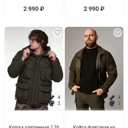
2 990 ₽
2 990 ₽
4
4
2
2
Куртка утепленная 7.26
Кофта флисовая на