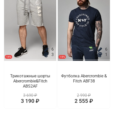
6
6
3
1
-14%
-15%
Трикотажные шорты
Футболка Abercrombie &
Abercrombie&Fitch
Fitch ABF38
ABS2AF
3 690 ₽
2 990 ₽
3 190 ₽
2 555 ₽