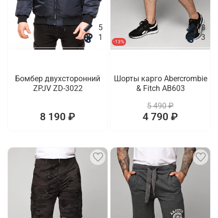
5
8
1
3
-13%
Бомбер двухсторонний
Шорты карго Abercrombie
ZPJV ZD-3022
& Fitch AB603
5 490 ₽
8 190 ₽
4 790 ₽