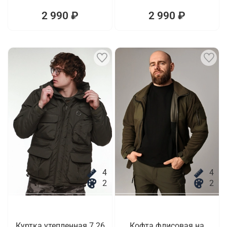
2 990 ₽
2 990 ₽
4
4
2
2
Куртка утепленная 7.26
Кофта флисовая на