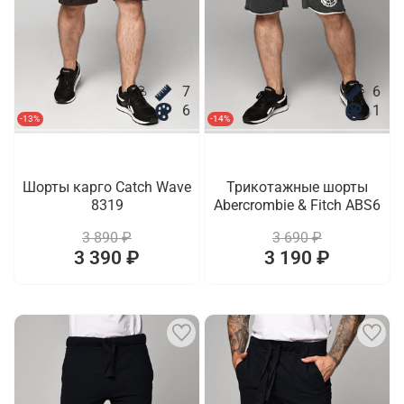
7
6
6
1
-13%
-14%
Шорты карго Catch Wave
Трикотажные шорты
8319
Abercrombie & Fitch ABS6
3 890 ₽
3 690 ₽
3 390 ₽
3 190 ₽