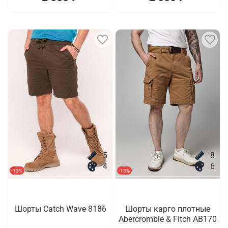
5
8
4
6
-13%
-13%
Шорты Catch Wave 8186
Шорты карго плотные
Abercrombie & Fitch AB170