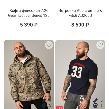
Кофта флисовая 7.26
Ветровка Abercrombie &
Gear Tactical Series 123
Fitch AB268B
5 390 ₽
8 690 ₽
4
6
3
1
-15%