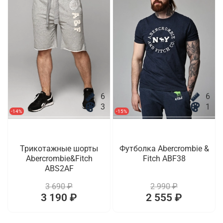
6
6
3
1
-14%
-15%
Трикотажные шорты
Футболка Abercrombie &
Abercrombie&Fitch
Fitch ABF38
ABS2AF
3 690 ₽
2 990 ₽
3 190 ₽
2 555 ₽