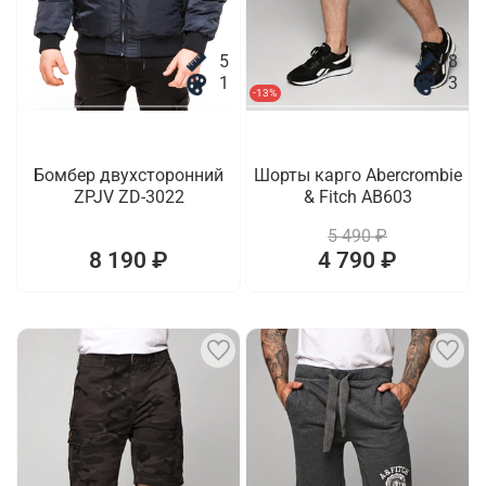
5
8
1
3
-13%
Бомбер двухсторонний
Шорты карго Abercrombie
ZPJV ZD-3022
& Fitch AB603
5 490 ₽
8 190 ₽
4 790 ₽