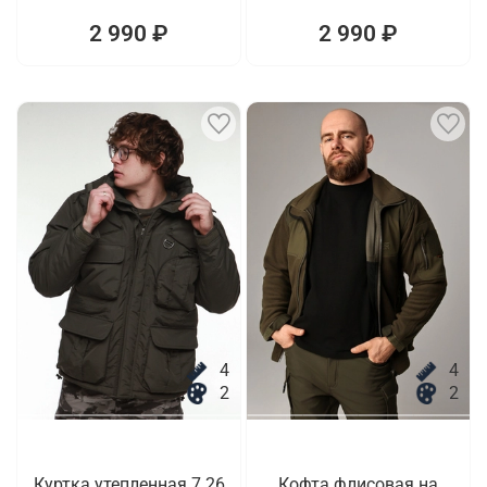
2 990 ₽
2 990 ₽
4
4
2
2
Куртка утепленная 7.26
Кофта флисовая на