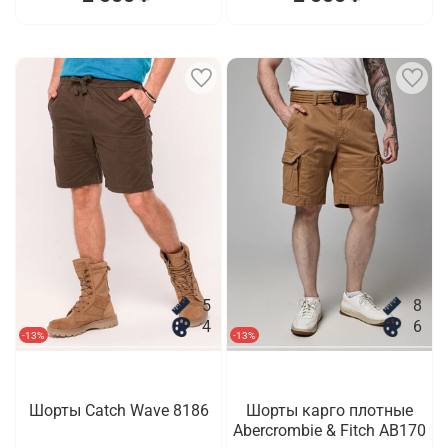
5
8
4
6
-13%
-13%
Шорты Catch Wave 8186
Шорты карго плотные
Abercrombie & Fitch AB170