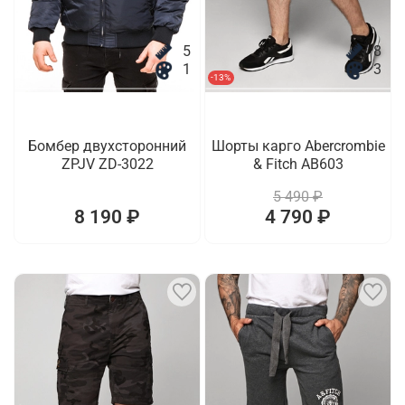
5
8
1
3
-13%
Бомбер двухсторонний
Шорты карго Abercrombie
ZPJV ZD-3022
& Fitch AB603
5 490 ₽
8 190 ₽
4 790 ₽