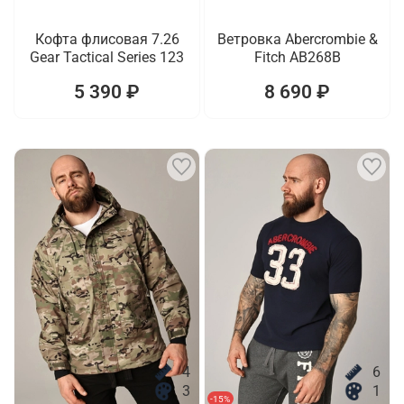
Кофта флисовая 7.26
Ветровка Abercrombie &
Gear Tactical Series 123
Fitch AB268B
5 390 ₽
8 690 ₽
4
6
3
1
-15%