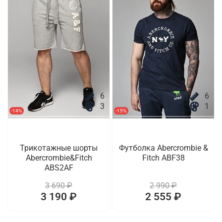
6
6
3
1
-14%
-15%
Трикотажные шорты
Футболка Abercrombie &
Abercrombie&Fitch
Fitch ABF38
ABS2AF
3 690 ₽
2 990 ₽
3 190 ₽
2 555 ₽