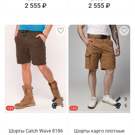
2 555 ₽
2 555 ₽
5
8
4
6
-13%
-13%
Шорты Catch Wave 8186
Шорты карго плотные