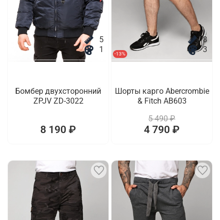
5
8
1
3
-13%
Бомбер двухсторонний
Шорты карго Abercrombie
ZPJV ZD-3022
& Fitch AB603
5 490 ₽
8 190 ₽
4 790 ₽