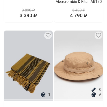
Abercrombie & Fitch AB170
3 890 ₽
5 490 ₽
3 390 ₽
4 790 ₽
3
1
9