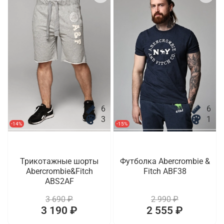
6
6
3
1
-14%
-15%
Трикотажные шорты
Футболка Abercrombie &
Abercrombie&Fitch
Fitch ABF38
ABS2AF
3 690 ₽
2 990 ₽
3 190 ₽
2 555 ₽