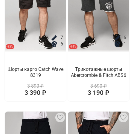
7
6
6
1
-13%
-14%
Шорты карго Catch Wave
Трикотажные шорты
8319
Abercrombie & Fitch ABS6
3 890 ₽
3 690 ₽
3 390 ₽
3 190 ₽