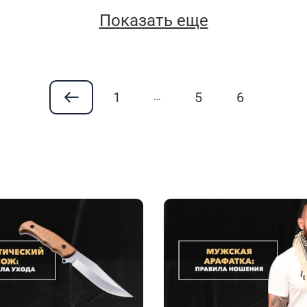
Показать еще
1
5
6
…