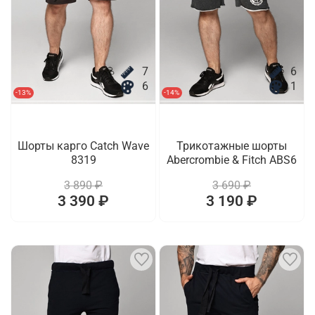
7
6
6
1
-13%
-14%
Шорты карго Catch Wave
Трикотажные шорты
8319
Abercrombie & Fitch ABS6
3 890 ₽
3 690 ₽
3 390 ₽
3 190 ₽