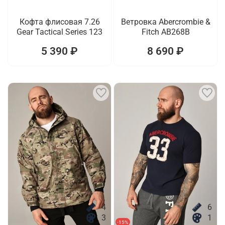
Кофта флисовая 7.26
Ветровка Abercrombie &
Gear Tactical Series 123
Fitch AB268B
5 390 ₽
8 690 ₽
4
6
3
1
-15%