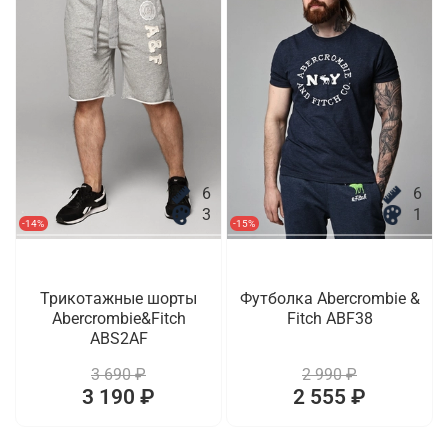
6
6
3
1
-14%
-15%
Трикотажные шорты
Футболка Abercrombie &
Abercrombie&Fitch
Fitch ABF38
ABS2AF
3 690 ₽
2 990 ₽
3 190 ₽
2 555 ₽