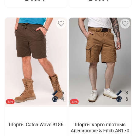
5
8
4
6
-13%
-13%
Шорты Catch Wave 8186
Шорты карго плотные
Abercrombie & Fitch AB170