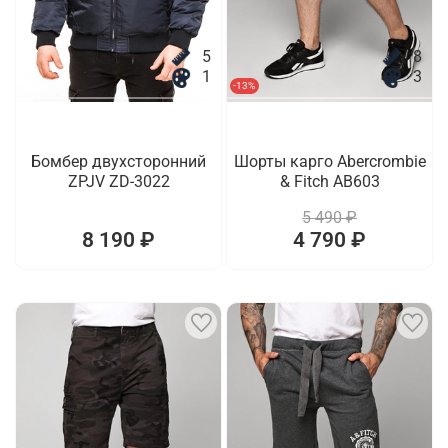
5
8
1
3
-13%
Бомбер двухсторонний
Шорты карго Abercrombie
ZPJV ZD-3022
& Fitch AB603
5 490 ₽
8 190 ₽
4 790 ₽