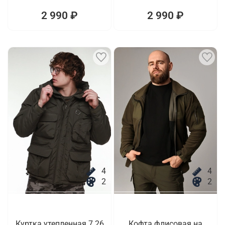
2 990 ₽
2 990 ₽
4
4
2
2
Куртка утепленная 7.26
Кофта флисовая на