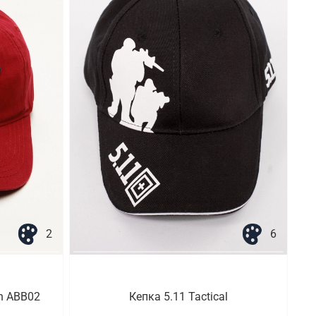
2
6
ch ABB02
Кепка 5.11 Tactical