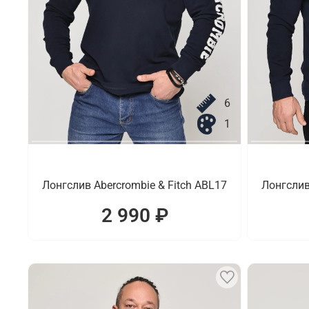
6
1
Лонгслив Abercrombie & Fitch ABL17
Лонгслив
2 990 ₽