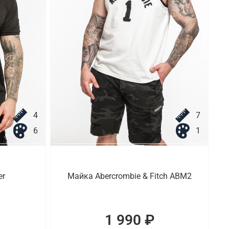
4
7
6
1
er
Майка Abercrombie & Fitch ABM2
1 990 ₽