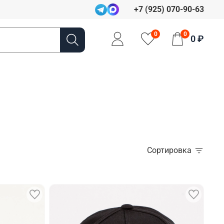
+7 (925) 070-90-63
0
0
0 ₽
Сортировка