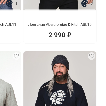
1
3
tch ABL11
Лонгслив Abercrombie & Fitch ABL15
2 990 ₽