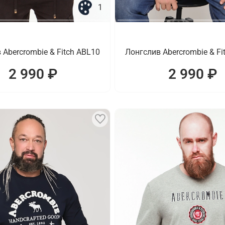
1
 Abercrombie & Fitch ABL10
Лонгслив Abercrombie & Fi
2 990 ₽
2 990 ₽