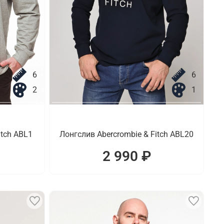
6
6
2
1
itch ABL1
Лонгслив Abercrombie & Fitch ABL20
2 990 ₽