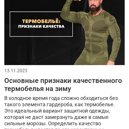
жилеты
мужской лонгслив
2026
спортивный стиль
бейсболки
джинсы
длинная куртка
мужская футболка
аксессуары для мужчин
мода в стиле милитари
спорт
тактические перчатки
городской стиль
13.11.2023
кепки
брюки
тактическая одежда
Основные признаки качественного
тренды в мужской одежде
камуфляж в одежде
термобелья на зиму
В холодное время года сложно обходиться без
камуфляжная куртка
такого элемента гардероба, как термобелье.
Это идеальный вариант защитной одежды,
кэжуал или уличный милитари
аляска
рубашка
которая не даст замерзнуть даже в самые
сильные морозы. Определить качество
модные тренды
универсальные футболки