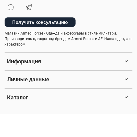
мужская ветровка
брюки-карго
спортивные брюки
легкость ухода
камуфляж
Получить консультацию
Магазин Armed Forces - Одежда и аксессуары в стиле милитари.
туристический рюкзак
куртка-бомбер
Производитель одежды под брендом Armed Forces и AF. Наша одежда с
характером.
практичная одежда
стильная толстовка
Информация
рубашки милитари
шапка-ушанка
ветровка милитари
5.11 tactical
Личные данные
бесшовное мужское термобелье
Каталог
индивидуальный стиль мужчины
пуховые жилеты
© 2017-2026 Любое использование контента без письменного
куртка на синтепоне
балаклава
разрешения запрещено. Все права защищены.
мужская куртка
натуральный хлопок