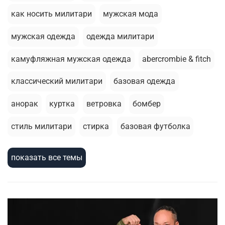
как носить милитари
мужская мода
мужская одежда
одежда милитари
камуфляжная мужская одежда
abercrombie & fitch
классический милитари
базовая одежда
анорак
куртка
ветровка
бомбер
стиль милитари
стирка
базовая футболка
летний гардероб
толстовка
брюки джоггеры
показать все темы
армейский стиль
шорты
милитари стиль
зимняя одежда
термобелье
мужскаая мода
зимняя куртка
сухпаек
головные уборы