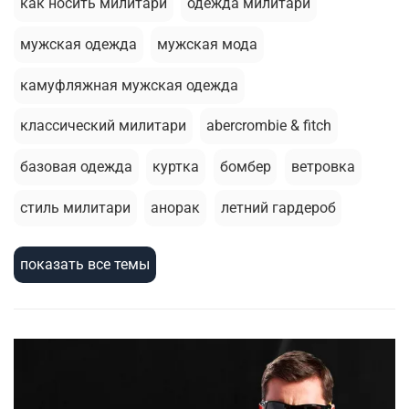
как носить милитари
одежда милитари
мужская одежда
мужская мода
камуфляжная мужская одежда
классический милитари
abercrombie & fitch
базовая одежда
куртка
бомбер
ветровка
стиль милитари
анорак
летний гардероб
брюки джоггеры
толстовка
базовая футболка
показать все темы
стирка
армейский стиль
шорты
милитари стиль
зимняя одежда
термобелье
зимняя куртка
жилеты
сухпаек