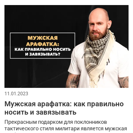
мужская шапка
специализированные интернет-магазины
7.26 gear tactical series
глажка
белая футболка
тактическая одежда весной
ремень брючный
хаки
камуфляжная расцветка
брюки карго
городской образ
стиль милитари
милитари весна 2026
материал
arcteryx
11.01.2023
хлопок
ветровки
куртки
Мужская арафатка: как правильно
двусторонняя одежда
весенние образы
носить и завязывать
джинсовые куртки
шарф
свитшот
Прекрасным подарком для поклонников
тактического стиля милитари является мужская