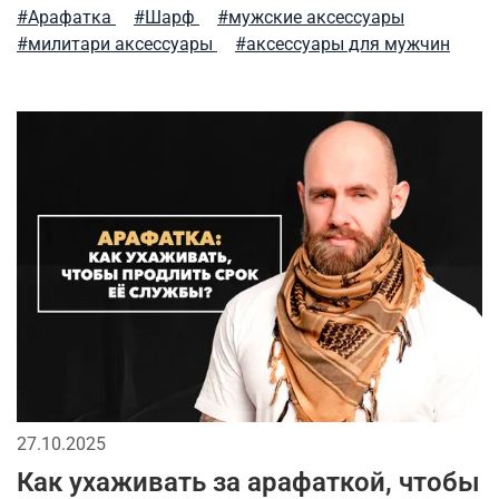
универсальные футболки
аляска
рубашка
#Арафатка
#Шарф
#мужские аксессуары
#милитари аксессуары
#аксессуары для мужчин
мужские жилеты
модные тренды
мужские рубашки
фирменные бренды
активная одежда милитари
флис
как носить милитари в зрелом возрасте
премиальное термобелье
городская мода
зимний гардероб
парка
мужские аксессуары
спортивный милитари
футболка
stone island
демисезонная одежда
милитари одежда
27.10.2025
тактический рюкзак
сушка
Как ухаживать за арафаткой, чтобы