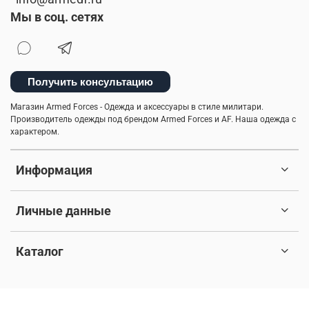
качественная одежда
джинсовая одежда
Мы в соц. сетях
универсальная вещь
кофта флисовая
тренды милитари
милитари-стиль
Получить консультацию
флисовые штаны
размеры мужской одежды
Магазин Armed Forces - Одежда и аксессуары в стиле милитари.
Производитель одежды под брендом Armed Forces и AF. Наша одежда с
такическая одежда
фирменная одежда
охота
характером.
мужской гардероб
хлопковые футболки
Информация
рубашка-поло
практичные советы
Личные данные
термофутболка
мужская флисовая одежда
классика
ma.strum
аксессуары милитари стиль
Каталог
стиль
тактическая одежда для мужчин
© 2017-2026 Любое использование контента без письменного