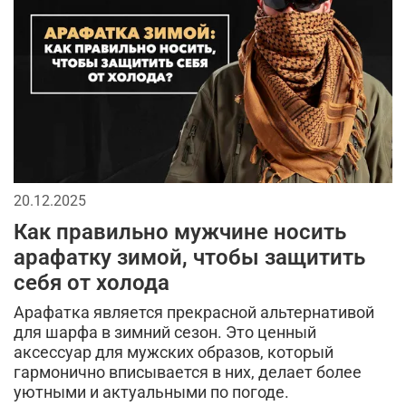
мужскаая мода
головные уборы
спортивный стиль
2026
тактические перчатки
мода в стиле милитари
джинсы
бейсболки
спорт
брюки
мужской лонгслив
кепки
городской стиль
аксессуары для мужчин
20.12.2025
мужская футболка
длинная куртка
Как правильно мужчине носить
тренды в мужской одежде
камуфляж в одежде
арафатку зимой, чтобы защитить
себя от холода
камуфляжная куртка
тактическая одежда
Арафатка является прекрасной альтернативой
милитари аксессуары
для шарфа в зимний сезон. Это ценный
аксессуар для мужских образов, который
кэжуал или уличный милитари
гармонично вписывается в них, делает более
уютными и актуальными по погоде.