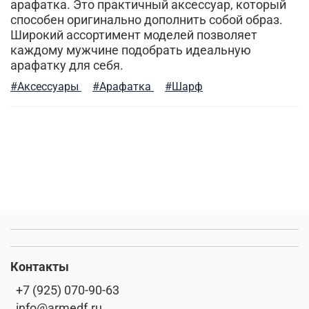
уход за вещами
шапка вязаная
шапка-бини
арафатка. Это практичный аксессуар, который
способен оригинально дополнить собой образ.
согревающие толстовки
штаны джоггеры
Широкий ассортимент моделей позволяет
каждому мужчине подобрать идеальную
прогулки и отдых
летняя одежда
арафатку для себя.
#Аксессуары
#Арафатка
#Шарф
тактический подсумок
джогеры
карго
туристический нож
сочетание цветов
модный образ
мужская мода
уход за одеждой
женские жилеты
брюки карго
городской милитари
спортивные
рюкзак
alpha industries
футболки и рубашки
Контакты
стиль милитари в повседневной жизни
+7 (925) 070-90-63
info@armedf.ru