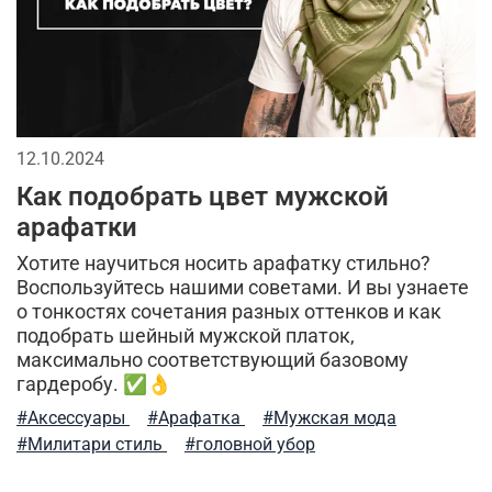
мужская куртка
милитари брюки
утепленные жилеты
аляска куртка
мужская одежда
утепленная куртка
флисовая одежда
летний стиль
12.10.2024
Как подобрать цвет мужской
спортивные куртки
комфорт
зима
лонгслив
арафатки
стильные шорты
отдых
теплая одежда
Хотите научиться носить арафатку стильно?
Воспользуйтесь нашими советами. И вы узнаете
бесшовное женское термобелье
о тонкостях сочетания разных оттенков и как
подобрать шейный мужской платок,
осенняя мужская одежда
трикотажные брюки
максимально соответствующий базовому
гардеробу. ✅👌
мужской стиль
классическая шапка
#Аксессуары
#Арафатка
#Мужская мода
#Милитари стиль
#головной убор
компрессионное термобелье
трикотажные шорты