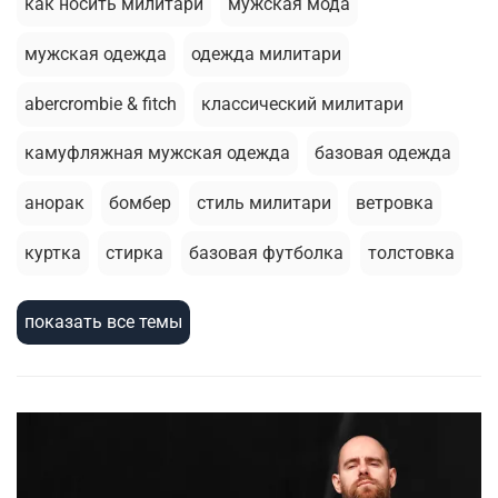
как носить милитари
мужская мода
мужская одежда
одежда милитари
abercrombie & fitch
классический милитари
камуфляжная мужская одежда
базовая одежда
анорак
бомбер
стиль милитари
ветровка
куртка
стирка
базовая футболка
толстовка
брюки джоггеры
летний гардероб
термобелье
показать все темы
зимняя одежда
армейский стиль
шорты
милитари стиль
зимняя куртка
головные уборы
жилеты
сухпаек