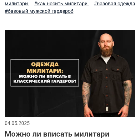
модные тренды
мужские рубашки
милитари
#как носить милитари
#базовая одежда
#базовый мужской гардероб
весенние милитари образы
флис
активная одежда милитари
премиальное термобелье
фирменные бренды
городская мода
зимний гардероб
парка
мужские аксессуары
спортивный милитари
футболка
stone island
демисезонная одежда
милитари одежда
тактический рюкзак
сушка
как носить милитари в зрелом возрасте
04.05.2025
мужская ветровка
рубашки милитари
Можно ли вписать милитари