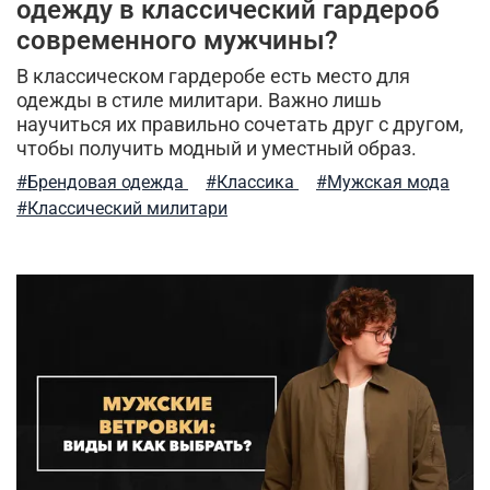
брюки-карго
спортивные брюки
куртка-бомбер
одежду в классический гардероб
современного мужчины?
камуфляж
индивидуальный стиль мужчины
В классическом гардеробе есть место для
одежды в стиле милитари. Важно лишь
легкость ухода
мужские шорты
научиться их правильно сочетать друг с другом,
чтобы получить модный и уместный образ.
туристический рюкзак
куртка на синтепоне
#Брендовая одежда
#Классика
#Мужская мода
практичная одежда
ветровка милитари
#Классический милитари
пуховые жилеты
шапка-ушанка
бесшовное мужское термобелье
балаклава
стильная толстовка
5.11 tactical
натуральный хлопок
дизайнерские вещи
мужская куртка
милитари брюки