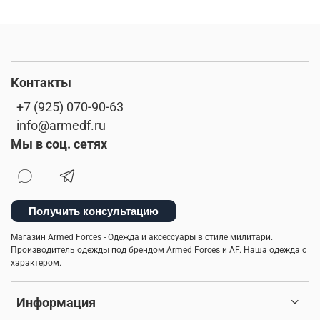
специализированные интернет-магазины
7.26 gear tactical series
глажка
белая футболка
тактическая одежда весной
ремень брючный
Контакты
хаки
камуфляжная расцветка
брюки карго
+7 (925) 070-90-63
info@armedf.ru
городской образ
стиль милитари
Мы в соц. сетях
милитари весна 2026
материал
arcteryx
хлопок
ветровки
куртки
Получить консультацию
двусторонняя одежда
весенние образы
Магазин Armed Forces - Одежда и аксессуары в стиле милитари.
Производитель одежды под брендом Armed Forces и AF. Наша одежда с
джинсовые куртки
шарф
свитшот
характером.
уход за вещами
шапка вязаная
шапка-бини
Информация