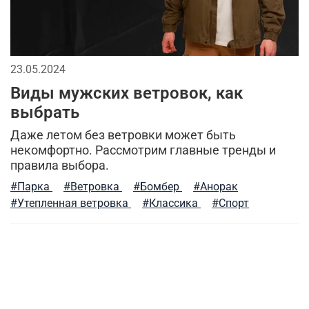
утепленные жилеты
аляска куртка
мужская одежда
утепленная куртка
флисовая одежда
летний стиль
23.05.2024
Виды мужских ветровок, как
спортивные куртки
комфорт
зима
лонгслив
выбрать
стильные шорты
отдых
теплая одежда
Даже летом без ветровки может быть
некомфортно. Рассмотрим главные тренды и
бесшовное женское термобелье
правила выбора.
#Парка
#Ветровка
#Бомбер
#Анорак
осенняя мужская одежда
трикотажные брюки
#Утепленная ветровка
#Классика
#Спорт
мужской стиль
классическая шапка
компрессионное термобелье
трикотажные шорты
мужская шапка