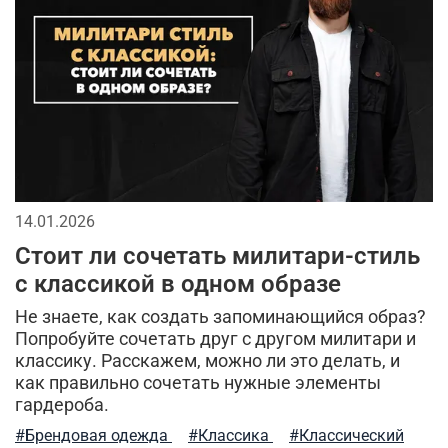
мужскаая мода
2026
тактические перчатки
мода в стиле милитари
спортивный стиль
джинсы
спорт
брюки
мужской лонгслив
кепки
городской стиль
аксессуары для мужчин
мужская футболка
бейсболки
длинная куртка
14.01.2026
тренды в мужской одежде
камуфляжная куртка
Стоит ли сочетать милитари-стиль
камуфляж в одежде
тактическая одежда
с классикой в одном образе
Не знаете, как создать запоминающийся образ?
кэжуал или уличный милитари
Попробуйте сочетать друг с другом милитари и
классику. Расскажем, можно ли это делать, и
милитари аксессуары
универсальные футболки
как правильно сочетать нужные элементы
гардероба.
аляска
рубашка
мужские жилеты
#Брендовая одежда
#Классика
#Классический