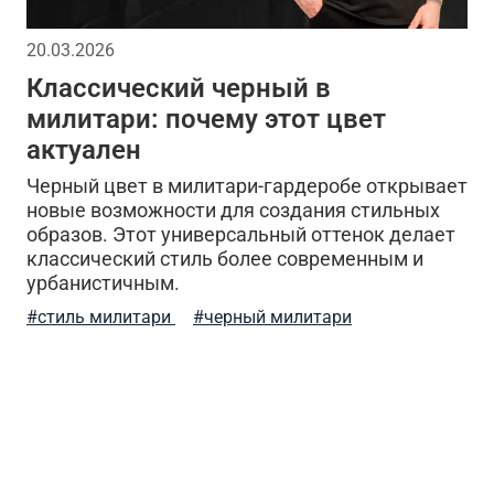
l
натуральный хлопок
дизайнерские вещи
м
20.03.2026
Классический черный в
я одежда
утепленная куртка
флисовая одежда
милитари: почему этот цвет
актуален
рты
отдых
теплая одежда
бесшовное женско
Черный цвет в милитари-гардеробе открывает
ическая шапка
компрессионное термобелье
трик
новые возможности для создания стильных
образов. Этот универсальный оттенок делает
классический стиль более современным и
ear tactical series
глажка
белая футболка
так
урбанистичным.
о
городской образ
милитари весна 2026
мат
#стиль милитари
#черный милитари
разы
джинсовые куртки
шарф
свитшот
ы джоггеры
прогулки и отдых
летняя одежда
ый образ
мужская мода
уход за одеждой
же