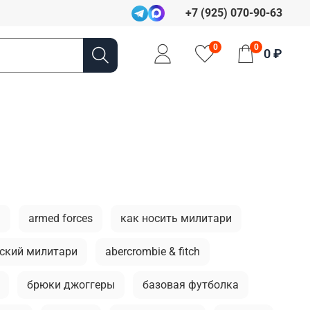
+7 (925) 070-90-63
0
0
0 ₽
а
armed forces
как носить милитари
ский милитари
abercrombie & fitch
брюки джоггеры
базовая футболка