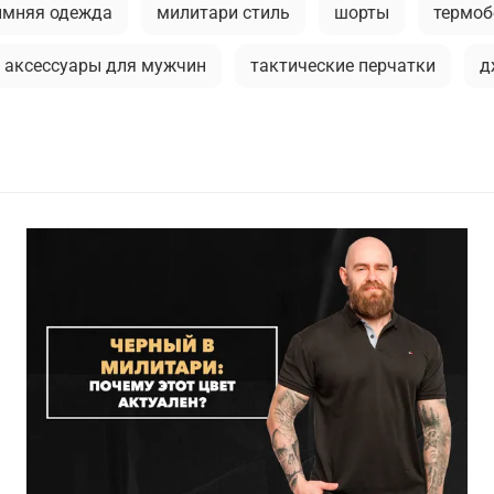
имняя одежда
милитари стиль
шорты
термоб
аксессуары для мужчин
тактические перчатки
д
литари
бейсболки
мужская футболка
брюки
камуфляжная куртка
тактическая одежда
м
 футболки
аляска
рубашка
мужские жилеты
ы
флис
как носить милитари в зрелом возрасте
парка
демисезонная одежда
мужские аксессуар
зимний гардероб
мужская ветровка
рубашки м
й стиль мужчины
куртка-бомбер
мужские шорты
етровка милитари
пуховые жилеты
шапка-ушанк