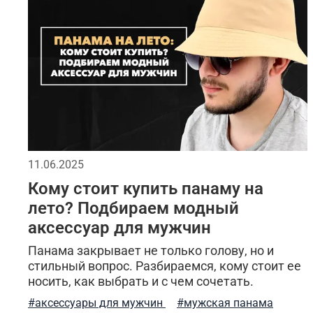
городской милитари
спортивные
рюкзак
качественная одежда
джинсовая одежда
размеры мужской одежды
такическая одежда
практичные советы
термофутболка
мужск
тактическая одежда для мужчин
стеганная ку
11.06.2025
Кому стоит купить панаму на
бомберы
хлопковая одежда
как выбрать 
лето? Подбираем модный
аксессуар для мужчин
Панама закрывает не только голову, но и
стильный вопрос. Разбираемся, кому стоит ее
носить, как выбрать и с чем сочетать.
#аксессуары для мужчин
#мужская панама