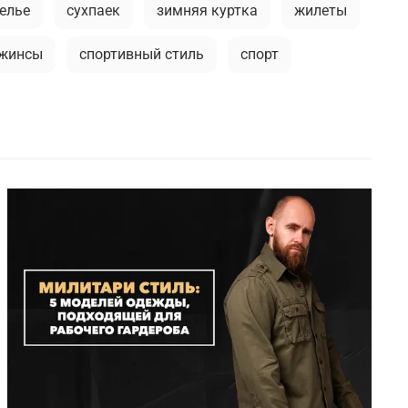
елье
сухпаек
зимняя куртка
жилеты
жинсы
спортивный стиль
спорт
длинная куртка
городской стиль
илитари аксессуары
модные тренды
мужские рубашки
футболка
активная одежда милитари
ы
спортивный милитари
милитари одежда
илитари
брюки-карго
спортивные брюки
туристический рюкзак
а
бесшовное мужское термобелье