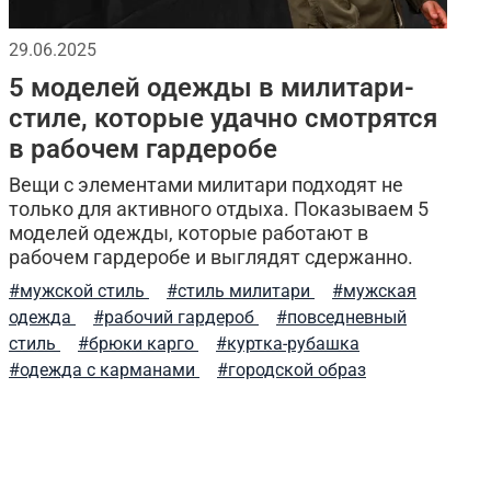
ужская куртка
милитари брюки
29.06.2025
5 моделей одежды в милитари-
летний стиль
спортивные куртки
стиле, которые удачно смотрятся
в рабочем гардеробе
е термобелье
осенняя мужская одежда
Вещи с элементами милитари подходят не
отажные шорты
мужская шапка
только для активного отдыха. Показываем 5
моделей одежды, которые работают в
рабочем гардеробе и выглядят сдержанно.
тическая одежда весной
ремень брючный
#мужской стиль
#стиль милитари
#мужская
ериал
arcteryx
хлопок
ветровки
одежда
#рабочий гардероб
#повседневный
стиль
#брюки карго
#куртка-рубашка
уход за вещами
шапка вязаная
#одежда с карманами
#городской образ
тактический подсумок
джогеры
карго
нские жилеты
брюки карго
арафатка