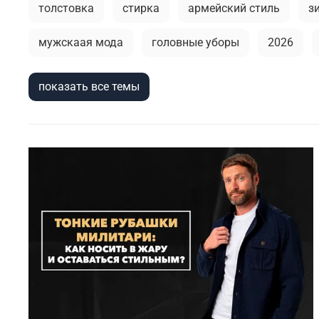
толстовка
стирка
армейский стиль
з
мужскаая мода
головные уборы
2026
кепки
мужской лонгслив
мода в стиле ми
показать все темы
тренды в мужской одежде
камуфляж в одежде
кэжуал или уличный милитари
универсальные
фирменные бренды
весенние милитари образ
премиальное термобелье
городская мода
тактический рюкзак
stone island
сушка
камуфляж
легкость ухода
индивидуальны
куртка на синтепоне
практичная одежда
в