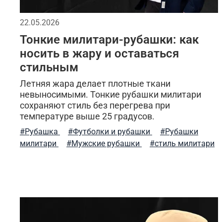
балаклава
стильная толстовка
5.11 tactica
22.05.2026
Тонкие милитари-рубашки: как
утепленные жилеты
аляска куртка
мужска
носить в жару и оставаться
стильным
комфорт
зима
лонгслив
стильные шо
Летняя жара делает плотные ткани
трикотажные брюки
мужской стиль
класс
невыносимыми. Тонкие рубашки милитари
сохраняют стиль без перегрева при
температуре выше 25 градусов.
специализированные интернет-магазины
7.26 g
#Рубашка
#Футболки и рубашки
#Рубашки
хаки
камуфляжная расцветка
брюки карг
милитари
#Мужские рубашки
#стиль милитари
куртки
двусторонняя одежда
весенние об
шапка-бини
согревающие толстовки
штан
туристический нож
сочетание цветов
модн