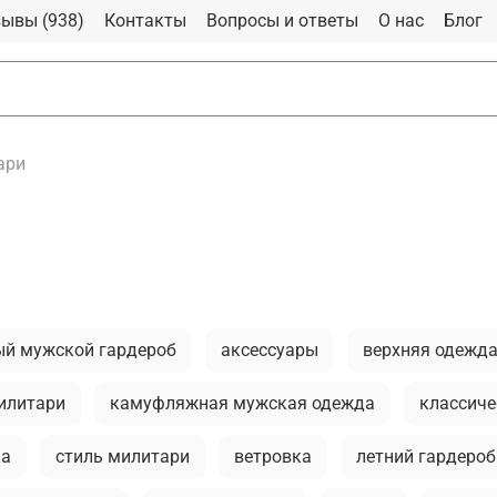
ывы (938)
Контакты
Вопросы и ответы
О нас
Блог
ари
ый мужской гардероб
аксессуары
верхняя одежд
илитари
камуфляжная мужская одежда
классиче
ка
стиль милитари
ветровка
летний гардероб