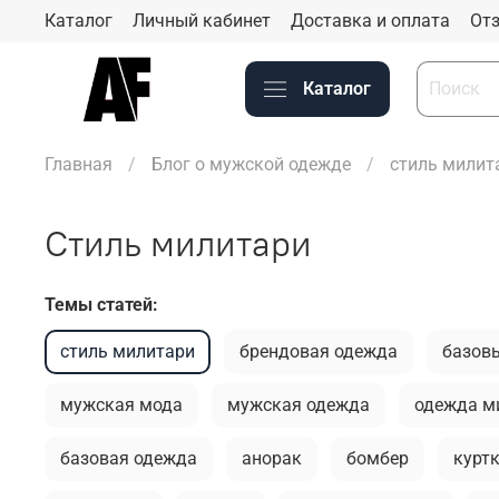
Каталог
Личный кабинет
Доставка и оплата
Отз
Каталог
Главная
Блог о мужской одежде
стиль милит
стиль милитари
Темы статей:
стиль милитари
брендовая одежда
базов
мужская мода
мужская одежда
одежда м
базовая одежда
анорак
бомбер
курт