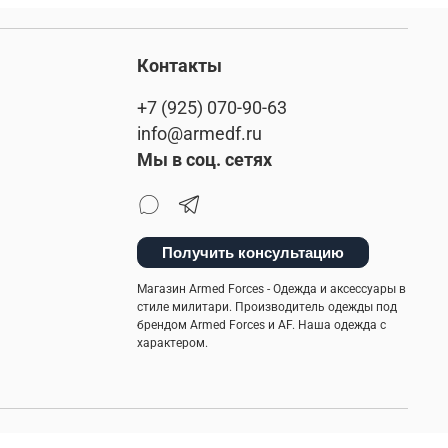
спортивные
рюкзак
alpha industries
Контакты
я одежда
универсальная вещь
+7 (925) 070-90-63
ежды
такическая одежда
info@armedf.ru
Мы в соц. сетях
ичные советы
термофутболка
ическая одежда для мужчин
стеганная куртка
Получить консультацию
хлопковая одежда
Магазин Armed Forces - Одежда и аксессуары в
стиле милитари. Производитель одежды под
брендом Armed Forces и AF. Наша одежда с
характером.