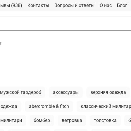
ывы (938)
Контакты
Вопросы и ответы
О нас
Блог
т
 мужской гардероб
аксессуары
верхняя одежда
 одежда
abercrombie & fitch
классический милита
 милитари
бомбер
ветровка
толстовка