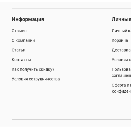
модный образ
брюки карго
мужская мода
Информация
Личные
футболки и рубашки
городской милитари
Отзывы
Личный к
кофта флисовая
тренды милитари
милита
О компании
Корзина
фирменная одежда
охота
мужской гардер
Статьи
Доставка
Контакты
Условия о
мужская флисовая одежда
классика
ma.s
Как получить скидку?
Пользова
соглашен
брюки на флисе
принт камуфляж
осень
Условия сотрудничества
Оферта и
конфиден
как выбрать одежду мужчине
шорты карго