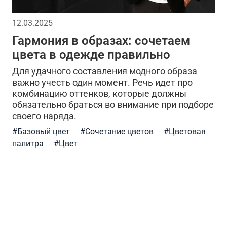
белье
индивидуальный стиль мужчины
шапка-уш
12.03.2025
Гармония в образах: сочетаем
тари брюки
утепленные жилеты
мужская одежда
цвета в одежде правильно
комфорт
зима
аляска куртка
лонгслив
Для удачного составления модного образа
важно учесть один момент. Речь идет про
комбинацию оттенков, которые должны
брюки
мужской стиль
классическая шапка
о
обязательно браться во внимание при подборе
своего наряда.
рты
мужская шапка
специализированные интерне
#Базовый цвет
#Сочетание цветов
#Цветовая
палитра
#Цвет
ремень брючный
хаки
камуфляжная расцветк
ериал
arcteryx
хлопок
ветровки
куртки
шапка вязаная
свитшот
шапка-бини
сог
сумок
стиль милитари в повседневной жизни
карг