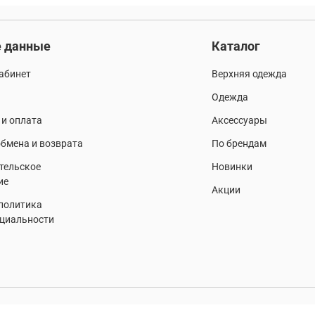
уход за одеждой
женские жилеты
арафатка
 данные
Каталог
прогулки и отдых
качественная одежда
джинсова
абинет
Верхняя одежда
ри-стиль
флисовые штаны
размеры мужской од
Одежда
об
хлопковые футболки
рубашка-поло
практ
 и оплата
Аксессуары
бмена и возврата
По брендам
trum
аксессуары милитари стиль
стиль
такт
тельское
Новинки
ие
мужской рюкзак
цветовая палитра
бомберы
Акции
 политика
циальности
долговечность