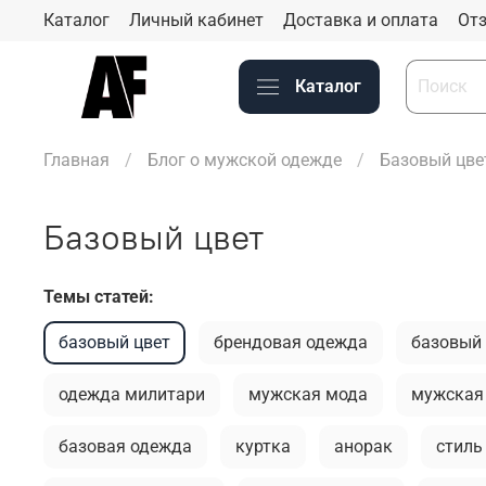
Каталог
Личный кабинет
Доставка и оплата
Отз
Каталог
Главная
Блог о мужской одежде
Базовый цве
Базовый цвет
Темы статей:
базовый цвет
брендовая одежда
базовый
одежда милитари
мужская мода
мужская
базовая одежда
куртка
анорак
стиль