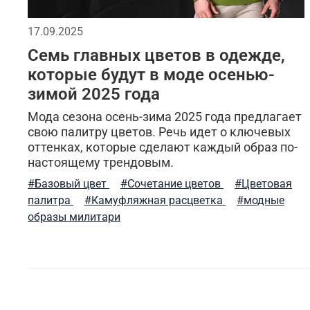
стильная толстовка
бесшовное мужское термо
17.09.2025
Семь главных цветов в одежде,
дизайнерские вещи
мужская куртка
мили
которые будут в моде осенью-
зимой 2025 года
отдых
летний стиль
спортивные куртки
Мода сезона осень-зима 2025 года предлагает
бесшовное женское термобелье
трикотажные 
свою палитру цветов. Речь идет о ключевых
оттенках, которые сделают каждый образ по-
настоящему трендовым.
компрессионное термобелье
трикотажные шо
#Базовый цвет
#Сочетание цветов
#Цветовая
белая футболка
тактическая одежда весной
палитра
#Камуфляжная расцветка
#модные
образы милитари
стиль милитари
милитари весна 2026
мат
джинсовые куртки
шарф
уход за вещами
джогеры
летняя одежда
тактический под