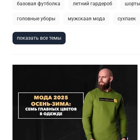
базовая футболка
летний гардероб
шорт
головные уборы
мужскаая мода
сухпаек
спортивный стиль
бейсболки
брюки
м
показать все темы
городской стиль
длинная куртка
тренды в
тактическая одежда
камуфляжная куртка
мужские рубашки
активная одежда милитари
городская мода
парка
мужские аксессуа
весенние милитари образы
тактический рюкза
рубашки милитари
брюки-карго
спортивн
мужские шорты
балаклава
5.11 tactical