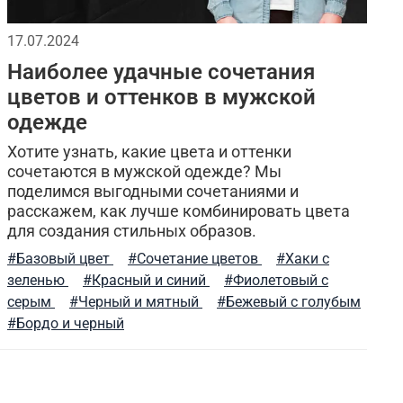
анка
натуральный хлопок
17.07.2024
Наиболее удачные сочетания
утепленная куртка
флисовая одежда
цветов и оттенков в мужской
одежде
стильные шорты
теплая одежда
Хотите узнать, какие цвета и оттенки
сенняя мужская одежда
сочетаются в мужской одежде? Мы
поделимся выгодными сочетаниями и
расскажем, как лучше комбинировать цвета
т-магазины
7.26 gear tactical series
глажка
для создания стильных образов.
а
брюки карго
городской образ
#Базовый цвет
#Сочетание цветов
#Хаки с
зеленью
#Красный и синий
#Фиолетовый с
двусторонняя одежда
весенние образы
серым
#Черный и мятный
#Бежевый с голубым
#Бордо и черный
ревающие толстовки
штаны джоггеры
о
туристический нож
сочетание цветов