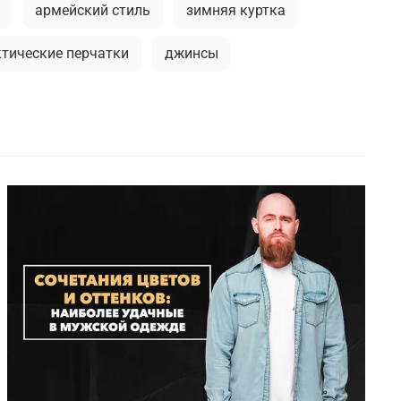
армейский стиль
зимняя куртка
ктические перчатки
джинсы
я футболка
кепки
спорт
мужские жилеты
камуфляж в одежде
илитари аксессуары
модные тренды
иальное термобелье
фирменные бренды
тболка
милитари одежда
асте
мужская ветровка
камуфляж
легкость ухода
вка милитари
пуховые жилеты