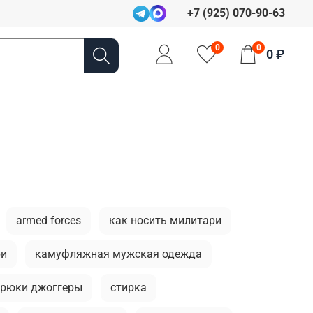
+7 (925) 070-90-63
0
0
0 ₽
armed forces
как носить милитари
ри
камуфляжная мужская одежда
брюки джоггеры
стирка