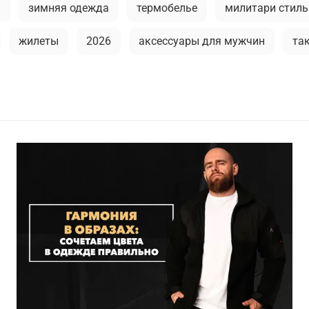
ы
зимняя одежда
термобелье
милитари стиль
жилеты
2026
аксессуары для мужчин
та
ужской лонгслив
мода в стиле милитари
мужска
 мужской одежде
кэжуал или уличный милитари
аляска
универсальные футболки
рубашка
м
флис
сушка
демисезонная одежда
прем
ры
зимний гардероб
спортивный милитари
фу
к
stone island
как носить милитари в зрелом возр
ые брюки
куртка-бомбер
туристический рюкзак
куртка на синтепоне
практичная одежда
ветро