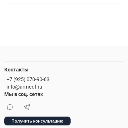
мужская шапка
специализированные интернет-магазины
7.26 gear tactical series
глажка
белая футболка
тактическая одежда весной
ремень брючный
хаки
камуфляжная расцветка
брюки карго
Контакты
городской образ
стиль милитари
+7 (925) 070-90-63
милитари весна 2026
материал
arcteryx
info@armedf.ru
Мы в соц. сетях
хлопок
ветровки
куртки
двусторонняя одежда
весенние образы
Получить консультацию
джинсовые куртки
шапка вязаная
шарф