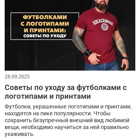
головные уборы
мужскаая мода
2026
аксессуары для мужчин
тактические перчатки
джинсы
кепки
бейсболки
спорт
мужской лонгслив
мода в стиле милитари
городской стиль
мужская футболка
брюки
28.09.2025
длинная куртка
спортивный стиль
Советы по уходу за футболками с
тренды в мужской одежде
логотипами и принтами
Футболки, украшенные логотипами и принтами,
кэжуал или уличный милитари
находятся на пике популярности. Чтобы
сохранить безупречный внешний вид любимой
камуфляж в одежде
тактическая одежда
вещи, необходимо научиться за ней правильно
ухаживать.
камуфляжная куртка
милитари аксессуары