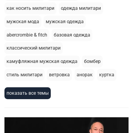
как носить милитари
одежда милитари
мужская мода
мужская одежда
abercrombie & fitch
базовая одежда
классический милитари
камуфляжная мужская одежда
бомбер
стиль милитари
ветровка
анорак
куртка
толстовка
летний гардероб
брюки джоггеры
показать все темы
базовая футболка
стирка
зимняя одежда
шорты
армейский стиль
милитари стиль
термобелье
зимняя куртка
жилеты
сухпаек