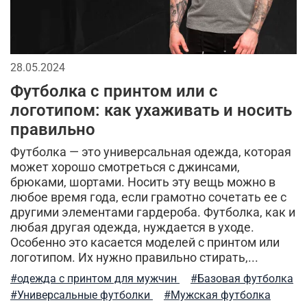
мужская куртка
милитари брюки
утепленные жилеты
мужская одежда
28.05.2024
утепленная куртка
флисовая одежда
Футболка с принтом или с
логотипом: как ухаживать и носить
летний стиль
спортивные куртки
комфорт
правильно
зима
аляска куртка
лонгслив
отдых
Футболка — это универсальная одежда, которая
может хорошо смотреться с джинсами,
стильные шорты
теплая одежда
брюками, шортами. Носить эту вещь можно в
любое время года, если грамотно сочетать ее с
бесшовное женское термобелье
другими элементами гардероба. Футболка, как и
любая другая одежда, нуждается в уходе.
осенняя мужская одежда
трикотажные брюки
Особенно это касается моделей с принтом или
логотипом. Их нужно правильно стирать,...
мужской стиль
классическая шапка
#одежда с принтом для мужчин
#Базовая футболка
компрессионное термобелье
трикотажные шорты
#Универсальные футболки
#Мужская футболка