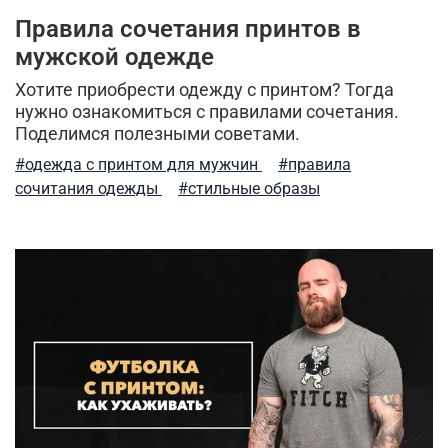
Правила сочетания принтов в
мужская ветровка
рубашки милитари
мужской одежде
брюки-карго
спортивные брюки
куртка-бомбер
Хотите приобрести одежду с принтом? Тогда
нужно ознакомиться с правилами сочетания.
туристический рюкзак
камуфляж
Поделимся полезными советами.
легкость ухода
мужские шорты
балаклава
#одежда с принтом для мужчин
#правила
сочитания одежды
#стильные образы
куртка на синтепоне
практичная одежда
ветровка милитари
пуховые жилеты
шапка-ушанка
бесшовное мужское термобелье
индивидуальный стиль мужчины
стильная толстовка
5.11 tactical
натуральный хлопок
дизайнерские вещи