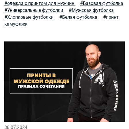
#одежда с принтом для мужчин
#Базовая футболка
аляска
рубашка
универсальные футболки
#Универсальные футболки
#Мужская футболка
#Хлопковые футболки
#Белая футболка
#принт
мужские жилеты
модные тренды
камуфляж
мужские рубашки
весенние милитари образы
флис
как носить милитари в зрелом возрасте
демисезонная одежда
премиальное термобелье
активная одежда милитари
фирменные бренды
городская мода
парка
футболка
мужские аксессуары
спортивный милитари
милитари одежда
тактический рюкзак
stone island
сушка
зимний гардероб
30.07.2024