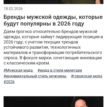
демисезонная одежда
мужская ветровка
18.02.2026
Бренды мужской одежды, которые
рубашки милитари
брюки-карго
будут популярны в 2026 году
спортивные брюки
камуфляж
легкость ухода
Даем прогноз относительно брендов мужской
одежды, которые займут лидирующие позиции в
куртка-бомбер
мужские шорты
2026 году, с учетом текущих трендов
устойчивого развития, технологичных
туристический рюкзак
куртка на синтепоне
материалов и трансформации потребительского
спроса. В фокусе марки, сочетающие инновации
практичная одежда
ветровка милитари
с классическим кроем.
#Мужская мода
#мода в стиле милитари
пуховые жилеты
шапка-ушанка
#индивидуальный стиль мужчины
#городская мода
бесшовное мужское термобелье
балаклава
#2026
стильная толстовка
5.11 tactical
натуральный хлопок
дизайнерские вещи