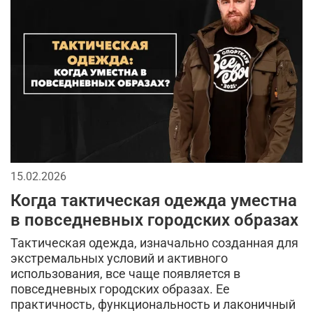
мужская куртка
милитари брюки
утепленные жилеты
аляска куртка
мужская одежда
утепленная куртка
флисовая одежда
летний стиль
спортивные куртки
комфорт
зима
лонгслив
стильные шорты
отдых
теплая одежда
15.02.2026
Когда тактическая одежда уместна
бесшовное женское термобелье
в повседневных городских образах
осенняя мужская одежда
трикотажные брюки
Тактическая одежда, изначально созданная для
экстремальных условий и активного
мужской стиль
классическая шапка
использования, все чаще появляется в
повседневных городских образах. Ее
компрессионное термобелье
трикотажные шорты
практичность, функциональность и лаконичный