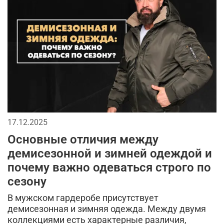
качественная одежда
джинсовая одежда
универсальная вещь
кофта флисовая
тренды милитари
милитари-стиль
флисовые штаны
размеры мужской одежды
такическая одежда
фирменная одежда
охота
17.12.2025
мужской гардероб
хлопковые футболки
Основные отличия между
рубашка-поло
практичные советы
демисезонной и зимней одеждой и
почему важно одеваться строго по
термофутболка
мужская флисовая одежда
сезону
классика
ma.strum
аксессуары милитари стиль
В мужском гардеробе присутствует
демисезонная и зимняя одежда. Между двумя
стиль
тактическая одежда для мужчин
коллекциями есть характерные различия,