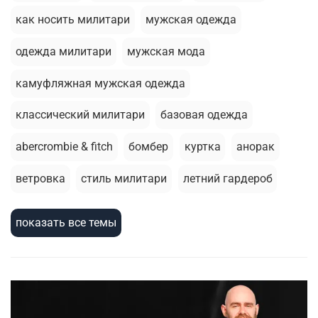
как носить милитари
мужская одежда
одежда милитари
мужская мода
камуфляжная мужская одежда
классический милитари
базовая одежда
abercrombie & fitch
бомбер
куртка
анорак
ветровка
стиль милитари
летний гардероб
брюки джоггеры
стирка
толстовка
показать все темы
базовая футболка
термобелье
армейский стиль
шорты
милитари стиль
зимняя одежда
зимняя куртка
жилеты