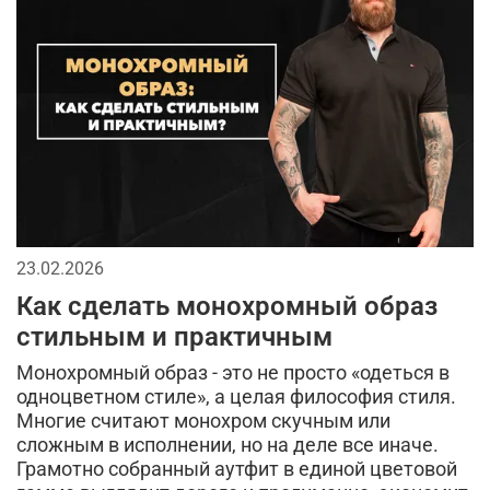
головные уборы
сухпаек
мужскаая мода
2026
тактические перчатки
джинсы
бейсболки
спорт
кепки
мужской лонгслив
мода в стиле милитари
городской стиль
аксессуары для мужчин
мужская футболка
23.02.2026
брюки
длинная куртка
спортивный стиль
Как сделать монохромный образ
тренды в мужской одежде
камуфляж в одежде
стильным и практичным
Монохромный образ - это не просто «одеться в
камуфляжная куртка
тактическая одежда
одноцветном стиле», а целая философия стиля.
Многие считают монохром скучным или
милитари аксессуары
сложным в исполнении, но на деле все иначе.
Грамотно собранный аутфит в единой цветовой
кэжуал или уличный милитари