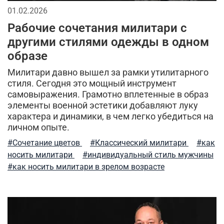
01.02.2026
уход за вещами
шапка вязаная
шапка-бини
Рабочие сочетания милитари с
согревающие толстовки
штаны джоггеры
другими стилями одежды в одном
образе
прогулки и отдых
летняя одежда
Милитари давно вышел за рамки утилитарного
тактический подсумок
джогеры
карго
стиля. Сегодня это мощный инструмент
самовыражения. Грамотно вплетенные в образ
туристический нож
сочетание цветов
элементы военной эстетики добавляют луку
характера и динамики, в чем легко убедиться на
модный образ
мужская мода
уход за одеждой
личном опыте.
#Сочетание цветов
#Классический милитари
#как
женские жилеты
брюки карго
арафатка
носить милитари
#индивидуальный стиль мужчины
#как носить милитари в зрелом возрасте
городской милитари
спортивные
рюкзак
alpha industries
футболки и рубашки
стиль милитари в повседневной жизни