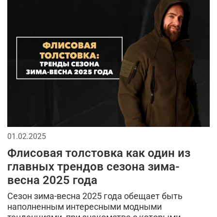
компрессионное термобелье
трикотажные шорты
мужская шапка
специализированные интернет-магазины
7.26 gear tactical series
глажка
белая футболка
тактическая одежда весной
ремень брючный
хаки
камуфляжная расцветка
брюки карго
городской образ
стиль милитари
01.02.2025
Флисовая толстовка как один из
милитари весна 2026
материал
arcteryx
главных трендов сезона зима-
хлопок
ветровки
куртки
весна 2025 года
Сезон зима-весна 2025 года обещает быть
двусторонняя одежда
весенние образы
наполненным интересными модными