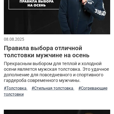
натуральный хлопок
дизайнерские вещи
мужская куртка
милитари брюки
утепленные жилеты
аляска куртка
мужская одежда
утепленная куртка
08.08.2025
флисовая одежда
летний стиль
Правила выбора отличной
толстовки мужчине на осень
спортивные куртки
комфорт
зима
лонгслив
Прекрасным выбором для теплой и холодной
осени является мужская толстовка. Это удачное
стильные шорты
отдых
теплая одежда
дополнение для повседневного и спортивного
гардероба современного мужчины.
бесшовное женское термобелье
#Толстовка
#Стильная толстовка
#Согревающие
осенняя мужская одежда
трикотажные брюки
толстовки
мужской стиль
классическая шапка