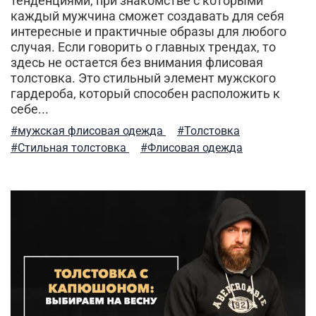
тенденциями, при знакомстве с которыми
джинсовые куртки
шарф
свитшот
каждый мужчина сможет создавать для себя
интересные и практичные образы для любого
уход за вещами
шапка вязаная
шапка-бини
случая. Если говорить о главных трендах, то
здесь не остается без внимания флисовая
согревающие толстовки
штаны джоггеры
толстовка. Это стильный элемент мужского
гардероба, который способен расположить к
прогулки и отдых
летняя одежда
себе...
тактический подсумок
джогеры
карго
#мужская флисовая одежда
#Толстовка
#Стильная толстовка
#Флисовая одежда
туристический нож
сочетание цветов
модный образ
мужская мода
уход за одеждой
женские жилеты
брюки карго
арафатка
городской милитари
спортивные
рюкзак
alpha industries
футболки и рубашки