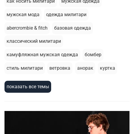
как носить милитари
мужская одежда
мужская мода
одежда милитари
abercrombie & fitch
базовая одежда
классический милитари
камуфляжная мужская одежда
бомбер
стиль милитари
ветровка
анорак
куртка
летний гардероб
брюки джоггеры
стирка
показать все темы
базовая футболка
шорты
армейский стиль
термобелье
милитари стиль
зимняя одежда
зимняя куртка
мужскаая мода
жилеты