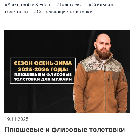
универсальные футболки
аляска
рубашка
#Abercrombie & Fitch
#Толстовка
#Стильная
толстовка
#Согревающие толстовки
модные тренды
мужские жилеты
мужские рубашки
весенние милитари образы
фирменные бренды
активная одежда милитари
флис
как носить милитари в зрелом возрасте
тактический рюкзак
футболка
премиальное термобелье
городская мода
парка
мужские аксессуары
спортивный милитари
милитари одежда
19.11.2025
stone island
сушка
зимний гардероб
Плюшевые и флисовые толстовки