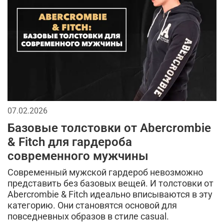
головные уборы
сухпаек
2026
джинсы
тактические перчатки
бейсболки
спорт
кепки
мужской лонгслив
мода в стиле милитари
городской стиль
мужская футболка
брюки
длинная куртка
07.02.2026
спортивный стиль
аксессуары для мужчин
Базовые толстовки от Abercrombie
тренды в мужской одежде
камуфляж в одежде
& Fitch для гардероба
современного мужчины
камуфляжная куртка
тактическая одежда
Современный мужской гардероб невозможно
милитари аксессуары
представить без базовых вещей. И толстовки от
Abercrombie & Fitch идеально вписываются в эту
кэжуал или уличный милитари
категорию. Они становятся основой для
повседневных образов в стиле casual.