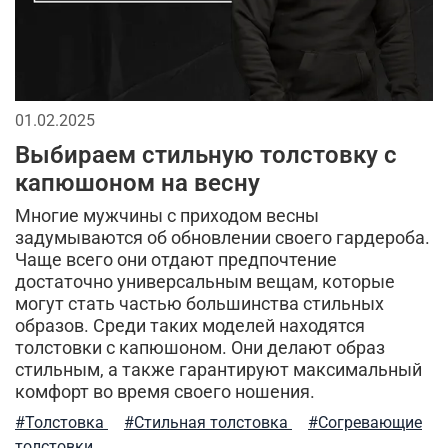
стиль милитари в повседневной жизни
качественная одежда
джинсовая одежда
универсальная вещь
кофта флисовая
01.02.2025
тренды милитари
милитари-стиль
Выбираем стильную толстовку с
капюшоном на весну
флисовые штаны
размеры мужской одежды
Многие мужчины с приходом весны
такическая одежда
фирменная одежда
охота
задумываются об обновлении своего гардероба.
Чаще всего они отдают предпочтение
мужской гардероб
хлопковые футболки
достаточно универсальным вещам, которые
могут стать частью большинства стильных
рубашка-поло
практичные советы
образов. Среди таких моделей находятся
толстовки с капюшоном. Они делают образ
термофутболка
мужская флисовая одежда
стильным, а также гарантируют максимальный
комфорт во время своего ношения.
классика
ma.strum
аксессуары милитари стиль
#Толстовка
#Стильная толстовка
#Согревающие
толстовки