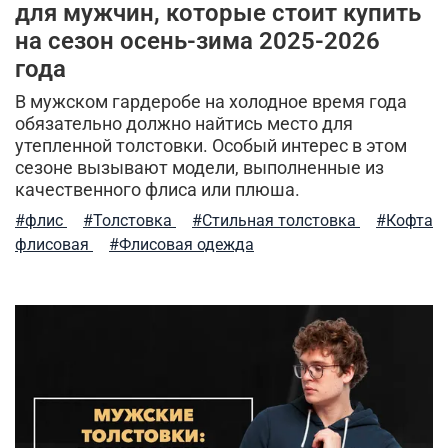
демисезонная одежда
мужская ветровка
для мужчин, которые стоит купить
на сезон осень-зима 2025-2026
рубашки милитари
брюки-карго
года
индивидуальный стиль мужчины
В мужском гардеробе на холодное время года
обязательно должно найтись место для
спортивные брюки
камуфляж
легкость ухода
утепленной толстовки. Особый интерес в этом
сезоне вызывают модели, выполненные из
куртка-бомбер
мужские шорты
качественного флиса или плюша.
#флис
#Толстовка
#Стильная толстовка
#Кофта
туристический рюкзак
куртка на синтепоне
флисовая
#Флисовая одежда
практичная одежда
ветровка милитари
пуховые жилеты
шапка-ушанка
бесшовное мужское термобелье
балаклава
стильная толстовка
5.11 tactical