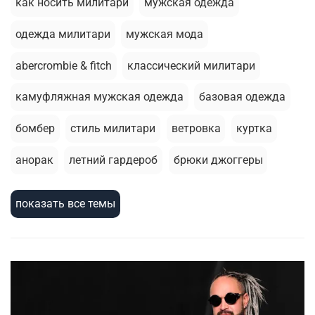
как носить милитари
мужская одежда
одежда милитари
мужская мода
abercrombie & fitch
классический милитари
камуфляжная мужская одежда
базовая одежда
бомбер
стиль милитари
ветровка
куртка
анорак
летний гардероб
брюки джоггеры
стирка
базовая футболка
толстовка
шорты
показать все темы
армейский стиль
термобелье
милитари стиль
зимняя одежда
зимняя куртка
мужскаая мода
жилеты
головные уборы
сухпаек
2026