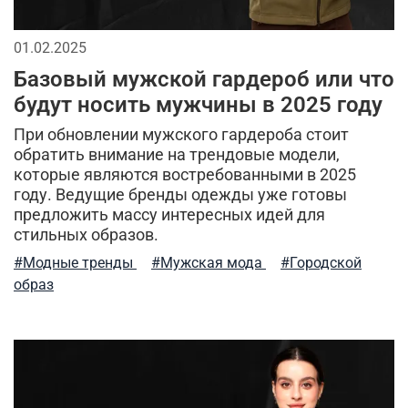
качественная одежда
джинсовая одежда
универсальная вещь
кофта флисовая
01.02.2025
Базовый мужской гардероб или что
тренды милитари
милитари-стиль
будут носить мужчины в 2025 году
флисовые штаны
размеры мужской одежды
При обновлении мужского гардероба стоит
обратить внимание на трендовые модели,
такическая одежда
фирменная одежда
охота
которые являются востребованными в 2025
году. Ведущие бренды одежды уже готовы
мужской гардероб
хлопковые футболки
предложить массу интересных идей для
стильных образов.
рубашка-поло
практичные советы
#Модные тренды
#Мужская мода
#Городской
образ
термофутболка
мужская флисовая одежда
классика
ma.strum
аксессуары милитари стиль
стиль
тактическая одежда для мужчин