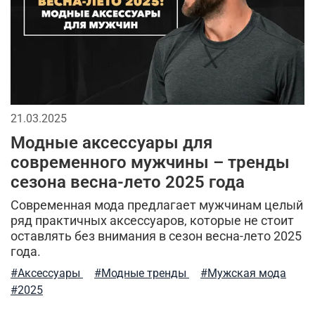
мужская куртка
милитари брюки
утепленные жилеты
аляска куртка
мужская одежда
утепленная куртка
флисовая одежда
летний стиль
21.03.2025
спортивные куртки
комфорт
зима
лонгслив
Модные аксессуары для
современного мужчины – тренды
стильные шорты
отдых
теплая одежда
сезона весна-лето 2025 года
бесшовное женское термобелье
Современная мода предлагает мужчинам целый
ряд практичных аксессуаров, которые не стоит
осенняя мужская одежда
трикотажные брюки
оставлять без внимания в сезон весна-лето 2025
года.
мужской стиль
классическая шапка
#Аксессуары
#Модные тренды
#Мужская мода
компрессионное термобелье
трикотажные шорты
#2025