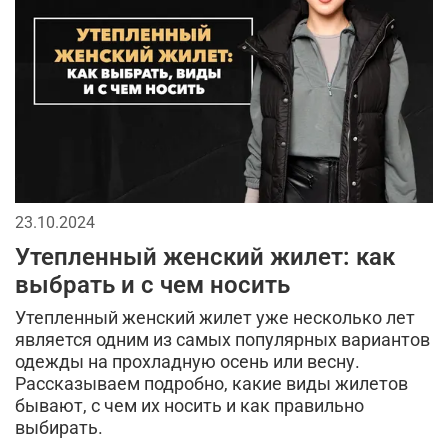
стеганная куртка
брюки на флисе
принт камуфляж
осень
мужской рюкзак
цветовая палитра
бомберы
хлопковая одежда
как выбрать одежду мужчине
шорты карго
долговечность
одежда с принтом для мужчин
23.10.2024
Утепленный женский жилет: как
выбрать и с чем носить
Утепленный женский жилет уже несколько лет
является одним из самых популярных вариантов
одежды на прохладную осень или весну.
Рассказываем подробно, какие виды жилетов
бывают, с чем их носить и как правильно
выбирать.