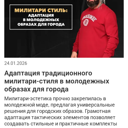
джинсы
тактические перчатки
бейсболки
спорт
кепки
мужской лонгслив
мода в стиле милитари
городской стиль
мужская футболка
брюки
длинная куртка
спортивный стиль
аксессуары для мужчин
24.01.2026
тренды в мужской одежде
камуфляж в одежде
Адаптация традиционного
камуфляжная куртка
тактическая одежда
милитари-стиля в молодежных
образах для города
милитари аксессуары
Милитари-эстетика прочно закрепилась в
кэжуал или уличный милитари
молодежной моде, предлагая универсальные
решения для городских образов. Грамотная
универсальные футболки
аляска
рубашка
адаптация тактических элементов позволяет
создавать стильные и практичные комплекты