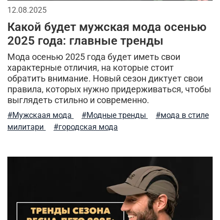
рубашки милитари
брюки-карго
12.08.2025
индивидуальный стиль мужчины
Какой будет мужская мода осенью
2025 года: главные тренды
спортивные брюки
камуфляж
легкость ухода
Мода осенью 2025 года будет иметь свои
характерные отличия, на которые стоит
куртка-бомбер
мужские шорты
обратить внимание. Новый сезон диктует свои
правила, которых нужно придерживаться, чтобы
туристический рюкзак
куртка на синтепоне
выглядеть стильно и современно.
практичная одежда
ветровка милитари
#Мужскаая мода
#Модные тренды
#мода в стиле
милитари
#городская мода
пуховые жилеты
шапка-ушанка
бесшовное мужское термобелье
балаклава
стильная толстовка
5.11 tactical
натуральный хлопок
дизайнерские вещи