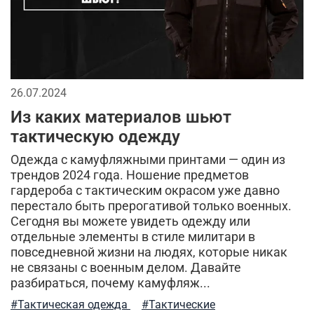
мужская куртка
милитари брюки
утепленные жилеты
аляска куртка
мужская одежда
утепленная куртка
26.07.2024
флисовая одежда
летний стиль
Из каких материалов шьют
тактическую одежду
спортивные куртки
комфорт
зима
лонгслив
Одежда с камуфляжными принтами — один из
трендов 2024 года. Ношение предметов
стильные шорты
отдых
теплая одежда
гардероба с тактическим окрасом уже давно
перестало быть прерогативой только военных.
бесшовное женское термобелье
Сегодня вы можете увидеть одежду или
отдельные элементы в стиле милитари в
осенняя мужская одежда
трикотажные брюки
повседневной жизни на людях, которые никак
не связаны с военным делом. Давайте
мужской стиль
классическая шапка
разбираться, почему камуфляж...
компрессионное термобелье
трикотажные шорты
#Тактическая одежда
#Тактические