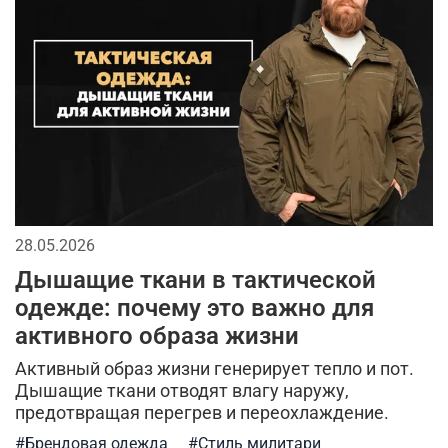
джинсы
тактические перчатки
бейсболки
спорт
кепки
мужской лонгслив
мода в стиле милитари
городской стиль
мужская футболка
брюки
длинная куртка
спортивный стиль
аксессуары для мужчин
28.05.2026
тренды в мужской одежде
камуфляж в одежде
Дышащие ткани в тактической
камуфляжная куртка
одежде: почему это важно для
активного образа жизни
кэжуал или уличный милитари
Активный образ жизни генерирует тепло и пот.
милитари аксессуары
универсальные футболки
Дышащие ткани отводят влагу наружу,
предотвращая перегрев и переохлаждение.
аляска
рубашка
модные тренды
#Брендовая одежда
#Стиль милитари