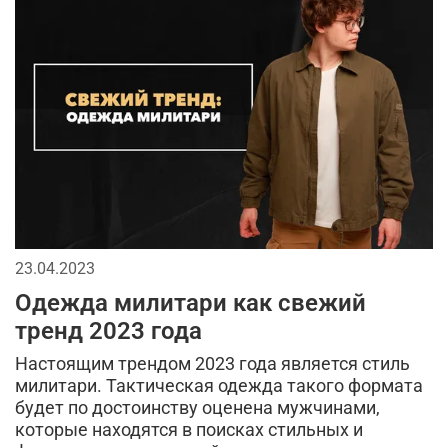
стеганная куртка
брюки на флисе
принт камуфляж
осень
мужской рюкзак
цветовая палитра
бомберы
хлопковая одежда
как выбрать одежду мужчине
шорты карго
долговечность
одежда с принтом для мужчин
23.04.2023
Одежда милитари как свежий
тренд 2023 года
Настоящим трендом 2023 года является стиль
милитари. Тактическая одежда такого формата
будет по достоинству оценена мужчинами,
которые находятся в поисках стильных и