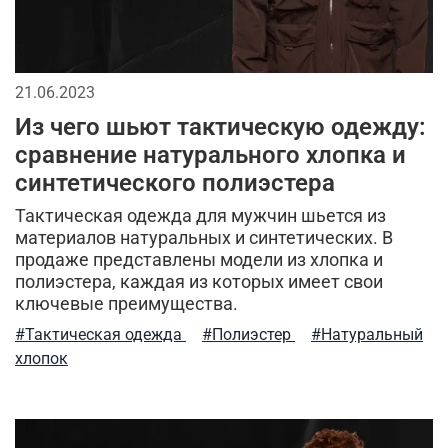
качественная одежда
джинсовая одежда
универсальная вещь
кофта флисовая
21.06.2023
тренды милитари
милитари-стиль
Из чего шьют тактическую одежду:
сравнение натурального хлопка и
флисовые штаны
размеры мужской одежды
синтетического полиэстера
такическая одежда
фирменная одежда
охота
Тактическая одежда для мужчин шьется из
материалов натуральных и синтетических. В
мужской гардероб
хлопковые футболки
продаже представлены модели из хлопка и
полиэстера, каждая из которых имеет свои
рубашка-поло
практичные советы
ключевые преимущества.
#Тактическая одежда
#Полиэстер
#Натуральный
термофутболка
мужская флисовая одежда
хлопок
классика
ma.strum
аксессуары милитари стиль
стиль
тактическая одежда для мужчин