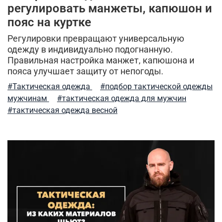
регулировать манжеты, капюшон и
рубашки милитари
брюки-карго
пояс на куртке
индивидуальный стиль мужчины
Регулировки превращают универсальную
одежду в индивидуально подогнанную.
спортивные брюки
камуфляж
легкость ухода
Правильная настройка манжет, капюшона и
пояса улучшает защиту от непогоды.
куртка-бомбер
мужские шорты
#Тактическая одежда
#подбор тактической одежды
мужчинам
#тактическая одежда для мужчин
туристический рюкзак
куртка на синтепоне
#тактическая одежда весной
практичная одежда
ветровка милитари
пуховые жилеты
шапка-ушанка
бесшовное мужское термобелье
балаклава
стильная толстовка
5.11 tactical
натуральный хлопок
дизайнерские вещи