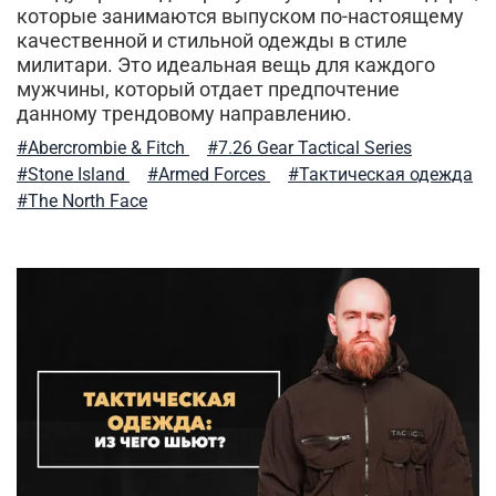
которые занимаются выпуском по-настоящему
уход за вещами
шапка вязаная
шапка-бини
качественной и стильной одежды в стиле
милитари. Это идеальная вещь для каждого
согревающие толстовки
штаны джоггеры
мужчины, который отдает предпочтение
данному трендовому направлению.
прогулки и отдых
летняя одежда
#Abercrombie & Fitch
#7.26 Gear Tactical Series
#Stone Island
#Armed Forces
#Тактическая одежда
тактический подсумок
джогеры
карго
#The North Face
туристический нож
сочетание цветов
модный образ
мужская мода
уход за одеждой
женские жилеты
брюки карго
арафатка
городской милитари
спортивные
рюкзак
alpha industries
футболки и рубашки
стиль милитари в повседневной жизни