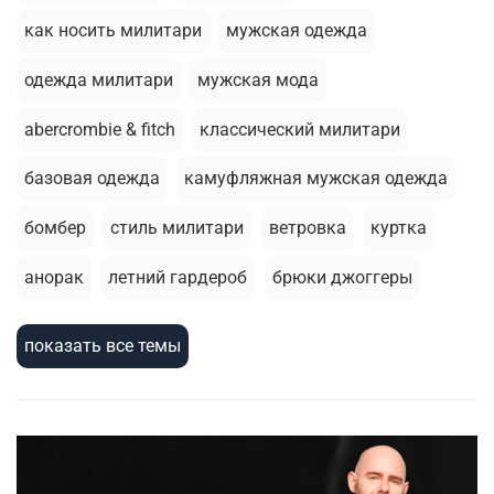
как носить милитари
мужская одежда
одежда милитари
мужская мода
abercrombie & fitch
классический милитари
базовая одежда
камуфляжная мужская одежда
бомбер
стиль милитари
ветровка
куртка
анорак
летний гардероб
брюки джоггеры
стирка
базовая футболка
толстовка
шорты
показать все темы
армейский стиль
термобелье
милитари стиль
зимняя одежда
зимняя куртка
мужскаая мода
жилеты
головные уборы
сухпаек
2026