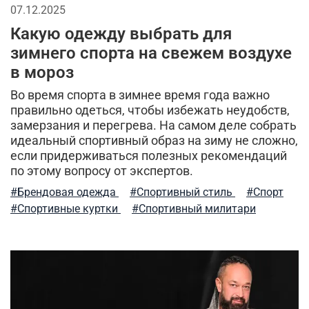
07.12.2025
индивидуальный стиль мужчины
Какую одежду выбрать для
спортивные брюки
камуфляж
легкость ухода
зимнего спорта на свежем воздухе
в мороз
куртка-бомбер
мужские шорты
Во время спорта в зимнее время года важно
правильно одеться, чтобы избежать неудобств,
туристический рюкзак
куртка на синтепоне
замерзания и перегрева. На самом деле собрать
идеальный спортивный образ на зиму не сложно,
практичная одежда
ветровка милитари
если придерживаться полезных рекомендаций
по этому вопросу от экспертов.
пуховые жилеты
шапка-ушанка
#Брендовая одежда
#Спортивный стиль
#Спорт
бесшовное мужское термобелье
балаклава
#Спортивные куртки
#Спортивный милитари
стильная толстовка
5.11 tactical
натуральный хлопок
дизайнерские вещи
мужская куртка
милитари брюки