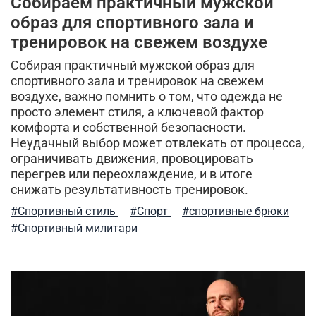
Собираем практичный мужской
согревающие толстовки
штаны джоггеры
образ для спортивного зала и
тренировок на свежем воздухе
прогулки и отдых
летняя одежда
Собирая практичный мужской образ для
спортивного зала и тренировок на свежем
тактический подсумок
джогеры
карго
воздухе, важно помнить о том, что одежда не
просто элемент стиля, а ключевой фактор
туристический нож
сочетание цветов
комфорта и собственной безопасности.
Неудачный выбор может отвлекать от процесса,
модный образ
мужская мода
уход за одеждой
ограничивать движения, провоцировать
перегрев или переохлаждение, и в итоге
женские жилеты
брюки карго
арафатка
снижать результативность тренировок.
городской милитари
спортивные
рюкзак
#Спортивный стиль
#Спорт
#спортивные брюки
#Спортивный милитари
alpha industries
футболки и рубашки
стиль милитари в повседневной жизни
качественная одежда
джинсовая одежда