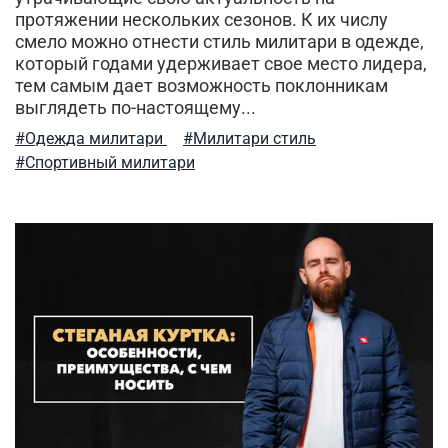
протяжении нескольких сезонов. К их числу
принт камуфляж
осень
мужской рюкзак
смело можно отнести стиль милитари в одежде,
который годами удерживает свое место лидера,
цветовая палитра
бомберы
хлопковая одежда
тем самым дает возможность поклонникам
выглядеть по-настоящему...
как выбрать одежду мужчине
шорты карго
#Одежда милитари
#Милитари стиль
долговечность
одежда с принтом для мужчин
#Спортивный милитари