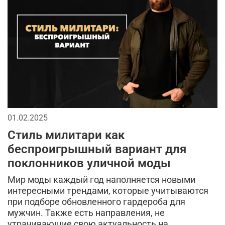
универсальная вещь
кофта флисовая
тренды милитари
милитари-стиль
флисовые штаны
размеры мужской одежды
такическая одежда
фирменная одежда
охота
мужской гардероб
хлопковые футболки
01.02.2025
рубашка-поло
практичные советы
Стиль милитари как
беспроигрышный вариант для
термофутболка
мужская флисовая одежда
поклонников уличной моды
классика
ma.strum
аксессуары милитари стиль
Мир моды каждый год наполняется новыми
интересными трендами, которые учитываются
стиль
тактическая одежда для мужчин
при подборе обновленного гардероба для
мужчин. Также есть направления, не
стеганная куртка
брюки на флисе
утрачивающие свою актуальность на