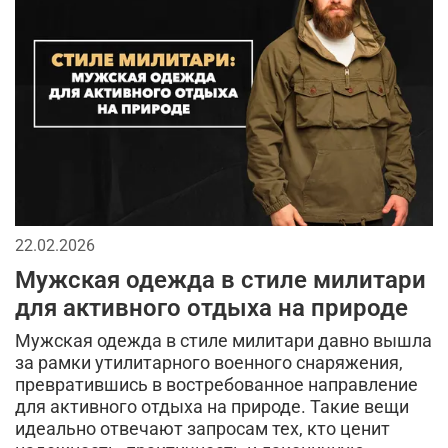
сухпаек
2026
джинсы
тактические перчатки
бейсболки
спорт
кепки
мужской лонгслив
мода в стиле милитари
городской стиль
аксессуары для мужчин
мужская футболка
брюки
длинная куртка
спортивный стиль
22.02.2026
тренды в мужской одежде
камуфляж в одежде
Мужская одежда в стиле милитари
камуфляжная куртка
тактическая одежда
для активного отдыха на природе
Мужская одежда в стиле милитари давно вышла
милитари аксессуары
за рамки утилитарного военного снаряжения,
превратившись в востребованное направление
кэжуал или уличный милитари
для активного отдыха на природе. Такие вещи
идеально отвечают запросам тех, кто ценит
универсальные футболки
аляска
рубашка