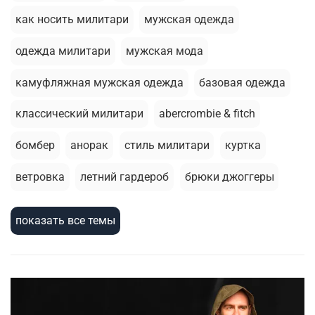
как носить милитари
мужская одежда
одежда милитари
мужская мода
камуфляжная мужская одежда
базовая одежда
классический милитари
abercrombie & fitch
бомбер
анорак
стиль милитари
куртка
ветровка
летний гардероб
брюки джоггеры
стирка
толстовка
базовая футболка
показать все темы
термобелье
армейский стиль
милитари стиль
шорты
зимняя одежда
зимняя куртка
жилеты
головные уборы
мужскаая мода