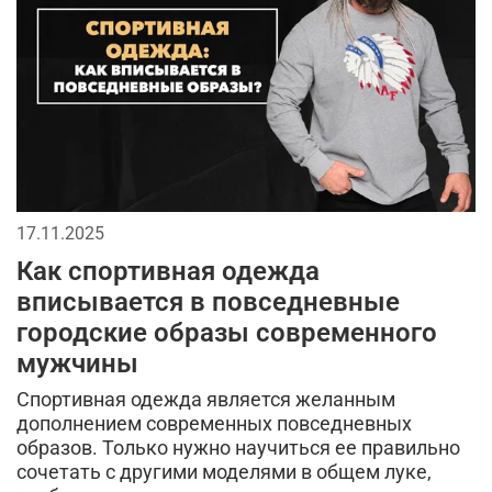
утепленные жилеты
аляска куртка
мужская одежда
утепленная куртка
флисовая одежда
летний стиль
спортивные куртки
комфорт
зима
лонгслив
стильные шорты
отдых
теплая одежда
17.11.2025
Как спортивная одежда
бесшовное женское термобелье
вписывается в повседневные
осенняя мужская одежда
трикотажные брюки
городские образы современного
мужчины
мужской стиль
классическая шапка
Спортивная одежда является желанным
компрессионное термобелье
трикотажные шорты
дополнением современных повседневных
образов. Только нужно научиться ее правильно
сочетать с другими моделями в общем луке,
мужская шапка