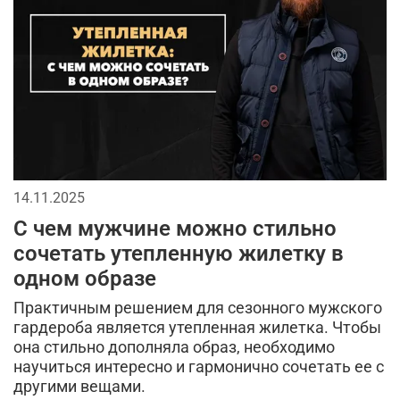
головные уборы
2026
джинсы
тактические перчатки
бейсболки
спорт
кепки
мужской лонгслив
мода в стиле милитари
городской стиль
аксессуары для мужчин
мужская футболка
14.11.2025
брюки
длинная куртка
спортивный стиль
С чем мужчине можно стильно
тренды в мужской одежде
камуфляж в одежде
сочетать утепленную жилетку в
одном образе
камуфляжная куртка
тактическая одежда
Практичным решением для сезонного мужского
кэжуал или уличный милитари
гардероба является утепленная жилетка. Чтобы
она стильно дополняла образ, необходимо
милитари аксессуары
универсальные футболки
научиться интересно и гармонично сочетать ее с
другими вещами.