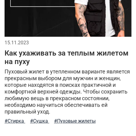
стиль милитари в повседневной жизни
качественная одежда
джинсовая одежда
универсальная вещь
кофта флисовая
тренды милитари
милитари-стиль
15.11.2023
Как ухаживать за теплым жилетом
флисовые штаны
размеры мужской одежды
на пуху
такическая одежда
фирменная одежда
охота
Пуховый жилет в утепленном варианте является
прекрасным выбором для мужчин и женщин,
мужской гардероб
хлопковые футболки
которые находятся в поисках практичной и
комфортной верхней одежды. Чтобы сохранить
рубашка-поло
практичные советы
любимую вещь в прекрасном состоянии,
необходимо научиться обеспечивать ей
термофутболка
мужская флисовая одежда
правильный уход.
#Стирка
#Сушка
#Пуховые жилеты
классика
ma.strum
аксессуары милитари стиль