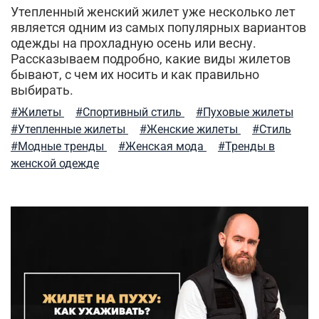
джинсовые куртки
шарф
свитшот
Утепленный женский жилет уже несколько лет
является одним из самых популярных вариантов
уход за вещами
шапка вязаная
шапка-бини
одежды на прохладную осень или весну.
Рассказываем подробно, какие виды жилетов
согревающие толстовки
штаны джоггеры
бывают, с чем их носить и как правильно
выбирать.
прогулки и отдых
летняя одежда
#Жилеты
#Спортивный стиль
#Пуховые жилеты
#Утепленные жилеты
#Женские жилеты
#Стиль
тактический подсумок
джогеры
карго
#Модные тренды
#Женская мода
#Тренды в
туристический нож
сочетание цветов
женской одежде
модный образ
мужская мода
уход за одеждой
женские жилеты
брюки карго
арафатка
городской милитари
спортивные
рюкзак
alpha industries
футболки и рубашки