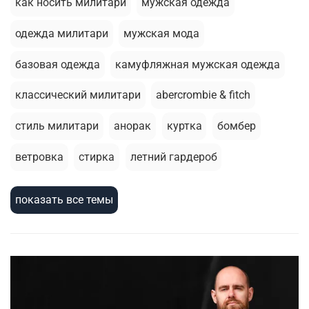
как носить милитари
мужская одежда
одежда милитари
мужская мода
базовая одежда
камуфляжная мужская одежда
классический милитари
abercrombie & fitch
стиль милитари
анорак
куртка
бомбер
ветровка
стирка
летний гардероб
базовая футболка
толстовка
брюки джоггеры
показать все темы
термобелье
армейский стиль
шорты
милитари стиль
зимняя одежда
сухпаек
зимняя куртка
жилеты
мужскаая мода