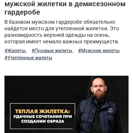
зимний гардероб
мужская ветровка
мужской жилетки в демисезонном
гардеробе
рубашки милитари
брюки-карго
В базовом мужском гардеробе обязательно
индивидуальный стиль мужчины
найдется место для утепленной жилетки. Это
разновидность верхней одежды на осень,
спортивные брюки
камуфляж
легкость ухода
которая имеет немало важных преимуществ.
#Жилеты
#Пуховые жилеты
#Мужские жилеты
куртка-бомбер
мужские шорты
#Утепленные жилеты
туристический рюкзак
куртка на синтепоне
практичная одежда
бесшовное мужское термобелье
ветровка милитари
шапка-ушанка
балаклава
стильная толстовка
5.11 tactical