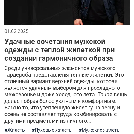
натуральный хлопок
дизайнерские вещи
мужская куртка
милитари брюки
утепленные жилеты
аляска куртка
01.02.2025
Удачные сочетания мужской
мужская одежда
утепленная куртка
одежды с теплой жилеткой при
флисовая одежда
летний стиль
создании гармоничного образа
спортивные куртки
комфорт
зима
лонгслив
Среди универсальных элементов мужского
гардероба представлены теплые жилетки. Это
отличный вариант верхней одежды, которая
стильные шорты
отдых
теплая одежда
является удачным выбором для прохладного
межсезонье и даже холодного лета. Такая вещь
бесшовное женское термобелье
делает образ более уютным и комфортным.
Важно то, что утепленную жилетку на весну и
осенняя мужская одежда
трикотажные брюки
осень не составляет труда комбинировать с
другими предметами из личного...
мужской стиль
классическая шапка
#Жилеты
#Пуховые жилеты
#Мужские жилеты