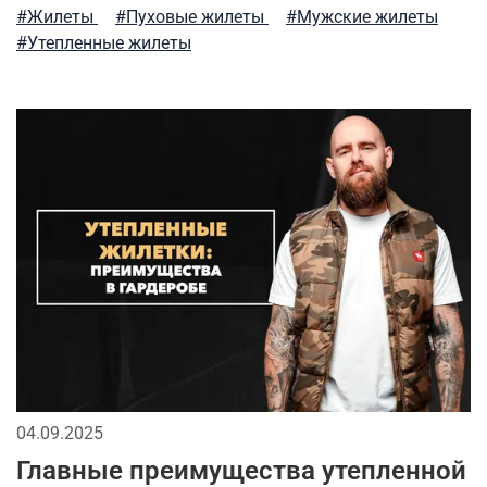
аляска
рубашка
модные тренды
#Жилеты
#Пуховые жилеты
#Мужские жилеты
#Утепленные жилеты
мужские жилеты
мужские рубашки
весенние милитари образы
фирменные бренды
активная одежда милитари
флис
как носить милитари в зрелом возрасте
тактический рюкзак
футболка
премиальное термобелье
городская мода
парка
мужские аксессуары
спортивный милитари
демисезонная одежда
04.09.2025
милитари одежда
stone island
сушка
Главные преимущества утепленной