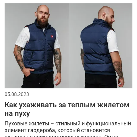
стиль
тактическая одежда для мужчин
стеганная куртка
брюки на флисе
принт камуфляж
осень
мужской рюкзак
цветовая палитра
бомберы
хлопковая одежда
как выбрать одежду мужчине
шорты карго
долговечность
одежда с принтом для мужчин
05.08.2023
Как ухаживать за теплым жилетом
на пуху
Пуховые жилеты – стильный и функциональный
элемент гардероба, который становится