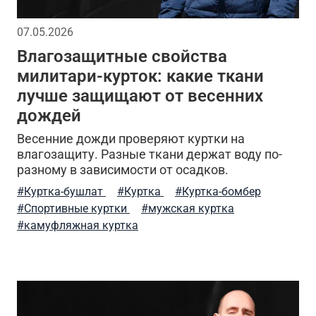
стильная толстовка
5.11 tactical
натуральный х
07.05.2026
Влагозащитные свойства
ные жилеты
аляска куртка
мужская одежда
милитари-курток: какие ткани
лучше защищают от весенних
зима
лонгслив
стильные шорты
отдых
дождей
кая одежда
трикотажные брюки
мужской стиль
Весенние дожди проверяют куртки на
влагозащиту. Разные ткани держат воду по-
рты
мужская шапка
специализированные интерне
разному в зависимости от осадков.
#Куртка-бушлат
#Куртка
#Куртка-бомбер
ремень брючный
хаки
камуфляжная расцветк
#Спортивные куртки
#мужская куртка
#камуфляжная куртка
ериал
arcteryx
хлопок
ветровки
куртки
д за вещами
шапка вязаная
шапка-бини
сог
кий подсумок
джогеры
карго
туристический