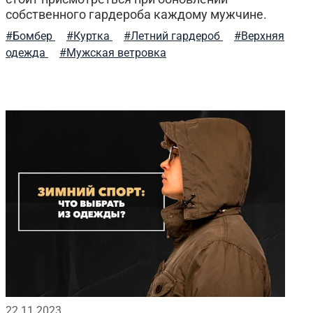
собственного гардероба каждому мужчине.
#Бомбер
#Куртка
#Летний гардероб
#Верхняя
одежда
#Мужская ветровка
22.11.2023