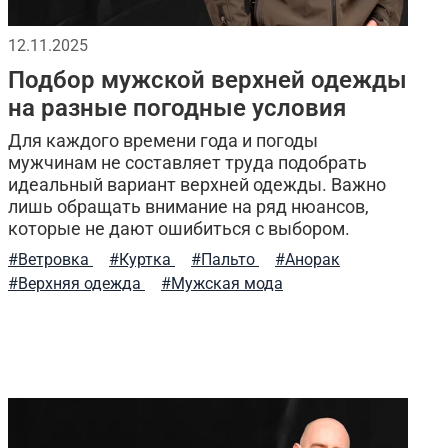
лопок
дизайнерские вещи
12.11.2025
Подбор мужской верхней одежды
утепленная куртка
флисовая одежда
на разные погодные условия
теплая одежда
Для каждого времени года и погоды
мужчинам не составляет труда подобрать
идеальный вариант верхней одежды. Важно
классическая шапка
лишь обращать внимание на ряд нюансов,
которые не дают ошибиться с выбором.
т-магазины
7.26 gear tactical series
глажка
#Ветровка
#Куртка
#Пальто
#Анорак
#Верхняя одежда
#Мужская мода
а
брюки карго
городской образ
двусторонняя одежда
весенние образы
ревающие толстовки
штаны джоггеры
 нож
сочетание цветов
модный образ