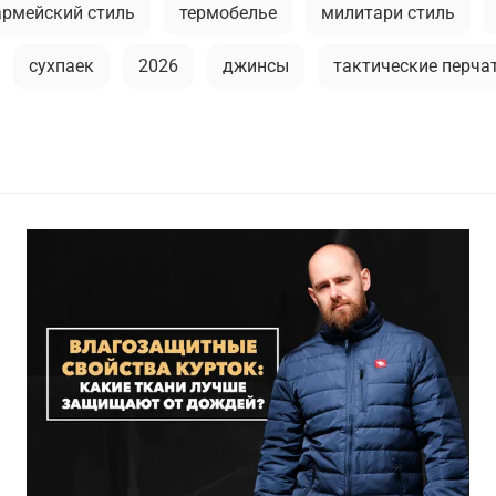
армейский стиль
термобелье
милитари стиль
сухпаек
2026
джинсы
тактические перча
городской стиль
мужская футболка
брюки
ежде
камуфляж в одежде
камуфляжная куртка
 футболки
аляска
рубашка
модные тренды
ы
активная одежда милитари
флис
как носит
ое термобелье
городская мода
парка
мужски
зимний гардероб
демисезонная одежда
мужская 
брюки
камуфляж
легкость ухода
куртка-бомб
практичная одежда
ветровка милитари
пуховы