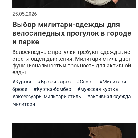
бесшовное мужское термобелье
балаклава
25.05.2026
Выбор милитари-одежды для
мужская куртка
милитари брюки
утеплен
велосипедных прогулок в городе
и парке
летний стиль
спортивные куртки
комфорт
Велосипедные прогулки требуют одежды, не
бесшовное женское термобелье
осенняя мужс
стесняющей движения. Милитари-стиль дает
функциональность и прочность для активной
езды.
компрессионное термобелье
трикотажные шо
#Куртка
#Брюки карго
#Спорт
#Милитари
белая футболка
тактическая одежда весной
брюки
#Куртка-бомбер
#мужская куртка
#аксессуары милитари стиль
#активная одежда
стиль милитари
милитари весна 2026
мат
милитари
джинсовые куртки
шарф
свитшот
ухо
прогулки и отдых
летняя одежда
тактичес