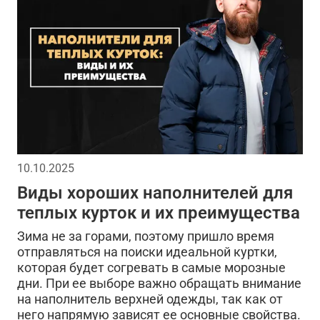
жилеты
брюки карго
арафатка
городской ми
 милитари в повседневной жизни
качественная одежд
нды милитари
милитари-стиль
флисовые штаны
ота
мужской гардероб
хлопковые футболки
классика
ma.strum
аксессуары милитари стиль
10.10.2025
Виды хороших наполнителей для
камуфляж
осень
мужской рюкзак
цветовая п
теплых курток и их преимущества
долговечность
одежда с принтом для мужчин
Зима не за горами, поэтому пришло время
отправляться на поиски идеальной куртки,
которая будет согревать в самые морозные
дни. При ее выборе важно обращать внимание
на наполнитель верхней одежды, так как от
него напрямую зависят ее основные свойства.