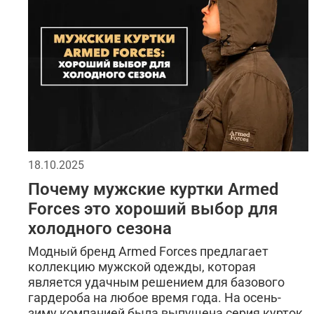
мужская мода
уход за одеждой
женские 
alpha industries
футболки и рубашки
стиль
универсальная вещь
кофта флисовая
тре
такическая одежда
фирменная одежда
ох
термофутболка
мужская флисовая одежда
18.10.2025
Почему мужские куртки Armed
стеганная куртка
брюки на флисе
принт 
Forces это хороший выбор для
как выбрать одежду мужчине
шорты карго
холодного сезона
Модный бренд Armed Forces предлагает
коллекцию мужской одежды, которая
является удачным решением для базового
гардероба на любое время года. На осень-
зиму компанией была выпущена серия курток,