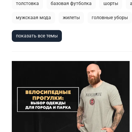
толстовка
базовая футболка
шорты
мужскаая мода
жилеты
головные уборы
мужской лонгслив
мода в стиле милитари
показать все темы
аксессуары для мужчин
тренды в мужской од
кэжуал или уличный милитари
универсальные
весенние милитари образы
фирменные бренд
тактический рюкзак
футболка
премиальн
милитари одежда
stone island
сушка
индивидуальный стиль мужчины
спортивные 
туристический рюкзак
куртка на синтепоне