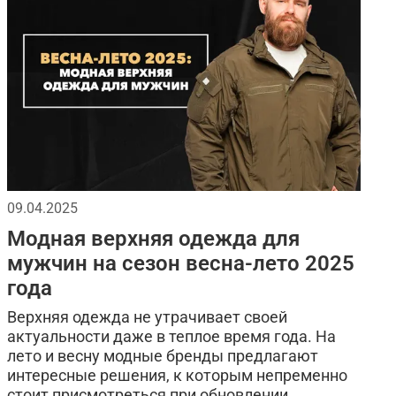
литари
спортивные
рюкзак
а
джинсовая одежда
размеры мужской одежды
рубашка-поло
практичные советы
стиль
тактическая одежда для мужчин
09.04.2025
Модная верхняя одежда для
алитра
бомберы
хлопковая одежда
мужчин на сезон весна-лето 2025
года
Верхняя одежда не утрачивает своей
актуальности даже в теплое время года. На
лето и весну модные бренды предлагают
интересные решения, к которым непременно
стоит присмотреться при обновлении