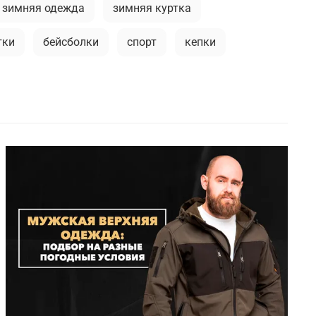
зимняя одежда
зимняя куртка
тки
бейсболки
спорт
кепки
длинная куртка
спортивный стиль
тактическая одежда
милитари аксессуары
мужские жилеты
мужские рубашки
ь милитари в зрелом возрасте
е аксессуары
спортивный милитари
ветровка
рубашки милитари
брюки-карго
ер
мужские шорты
е жилеты
шапка-ушанка