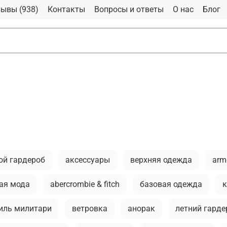
ывы (938)
Контакты
Вопросы и ответы
О нас
Блог
ой гардероб
аксессуары
верхняя одежда
arm
ая мода
abercrombie & fitch
базовая одежда
к
иль милитари
ветровка
анорак
летний гарде