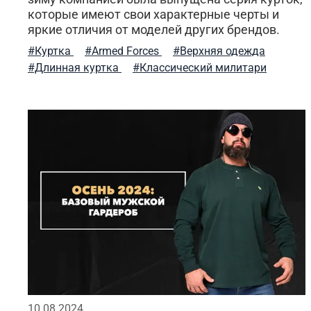
которые имеют свои характерные черты и
яркие отличия от моделей других брендов.
#Куртка
#Armed Forces
#Верхняя одежда
#Длинная куртка
#Классический милитари
10.08.2024