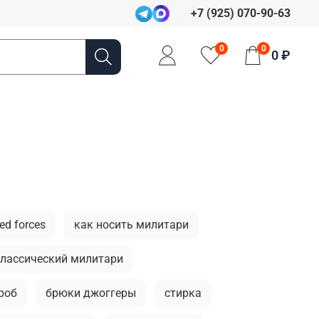
+7 (925) 070-90-63
0
0
0 ₽
ed forces
как носить милитари
лассический милитари
роб
брюки джоггеры
стирка