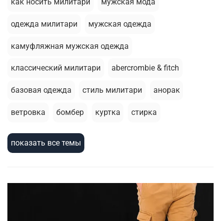
как носить милитари
мужская мода
одежда милитари
мужская одежда
камуфляжная мужская одежда
классический милитари
abercrombie & fitch
базовая одежда
стиль милитари
анорак
ветровка
бомбер
куртка
стирка
базовая футболка
брюки джоггеры
показать все темы
летний гардероб
толстовка
армейский стиль
зимняя одежда
термобелье
милитари стиль
шорты
зимняя куртка
сухпаек