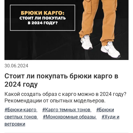
головные уборы
жилеты
мужскаая мода
2026
тактические перчатки
мужской лонгслив
длинная куртка
бейсболки
джинсы
мужская футболка
городской стиль
мода в стиле милитари
кепки
30.06.2024
аксессуары для мужчин
спорт
брюки
Стоит ли покупать брюки карго в
спортивный стиль
модные тренды
2024 году
Какой создать образ с карго можно в 2024 году?
тактическая одежда
тренды в мужской одежде
Рекомендации от опытных модельеров.
камуфляжная куртка
камуфляж в одежде
#Брюки-карго
#Карго темных тонов
#Брюки
светлых тонов
#Монохромные образы
#Худи и
рубашка
аляска
универсальные футболки
ветровки