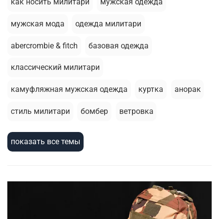
как носить милитари
мужская одежда
мужская мода
одежда милитари
abercrombie & fitch
базовая одежда
классический милитари
камуфляжная мужская одежда
куртка
анорак
стиль милитари
бомбер
ветровка
базовая футболка
брюки джоггеры
толстовка
показать все темы
стирка
летний гардероб
армейский стиль
милитари стиль
шорты
зимняя одежда
термобелье
мужскаая мода
сухпаек