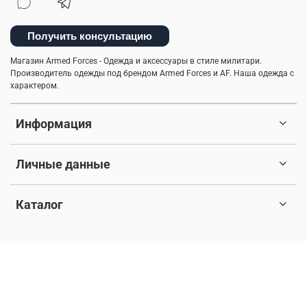
фирменные бренды
мужская ветровка
брюки-карго
спортивные брюки
легкость ухода
Получить консультацию
Магазин Armed Forces - Одежда и аксессуары в стиле милитари.
камуфляж
туристический рюкзак
Производитель одежды под брендом Armed Forces и AF. Наша одежда с
характером.
куртка-бомбер
практичная одежда
Информация
стильная толстовка
рубашки милитари
мужские шорты
шапка-ушанка
Личные данные
ветровка милитари
5.11 tactical
Каталог
бесшовное мужское термобелье
индивидуальный стиль мужчины
пуховые жилеты
© 2017-2026 Любое использование контента без письменного
разрешения запрещено. Все права защищены.
куртка на синтепоне
балаклава