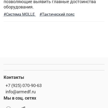
универсальные футболки
милитари аксессуары
позволяющие выявить главные достоинства
оборудования.
мужские жилеты
модные тренды
stone island
#Система MOLLE
#Тактический пояс
тактический рюкзак
активная одежда милитари
мужские рубашки
флис
сушка
городская мода
футболка
демисезонная одежда
как носить милитари в зрелом возрасте
милитари одежда
премиальное термобелье
Контакты
+7 (925) 070-90-63
парка
зимний гардероб
мужские аксессуары
info@armedf.ru
Мы в соц. сетях
спортивный милитари
весенние милитари образы