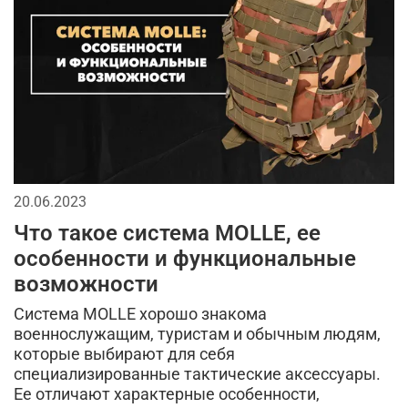
зимняя куртка
головные уборы
жилеты
2026
мода в стиле милитари
спортивный стиль
бейсболки
мужской лонгслив
джинсы
длинная куртка
кепки
мужская футболка
спорт
тактические перчатки
20.06.2023
аксессуары для мужчин
городской стиль
Что такое система MOLLE, ее
брюки
тактическая одежда
особенности и функциональные
возможности
тренды в мужской одежде
камуфляж в одежде
Система MOLLE хорошо знакома
камуфляжная куртка
военнослужащим, туристам и обычным людям,
которые выбирают для себя
кэжуал или уличный милитари
рубашка
аляска
специализированные тактические аксессуары.
Ее отличают характерные особенности,