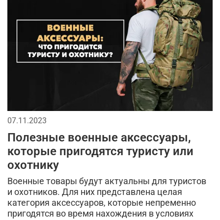
мужскаая мода
2026
спортивный стиль
мужской лонгслив
длинная куртка
бейсболки
тактические перчатки
джинсы
мужская футболка
городской стиль
мода в стиле милитари
аксессуары для мужчин
07.11.2023
спорт
кепки
брюки
модные тренды
Полезные военные аксессуары,
тактическая одежда
камуфляж в одежде
которые пригодятся туристу или
охотнику
кэжуал или уличный милитари
Военные товары будут актуальны для туристов
камуфляжная куртка
тренды в мужской одежде
и охотников. Для них представлена целая
категория аксессуаров, которые непременно
рубашка
аляска
универсальные футболки
пригодятся во время нахождения в условиях