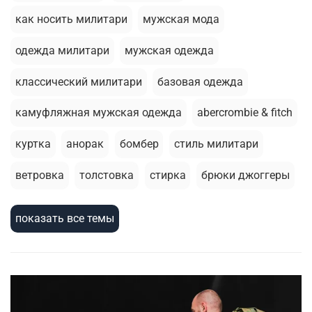
как носить милитари
мужская мода
одежда милитари
мужская одежда
классический милитари
базовая одежда
камуфляжная мужская одежда
abercrombie & fitch
куртка
анорак
бомбер
стиль милитари
ветровка
толстовка
стирка
брюки джоггеры
летний гардероб
базовая футболка
термобелье
показать все темы
зимняя одежда
армейский стиль
шорты
милитари стиль
зимняя куртка
головные уборы
жилеты
сухпаек