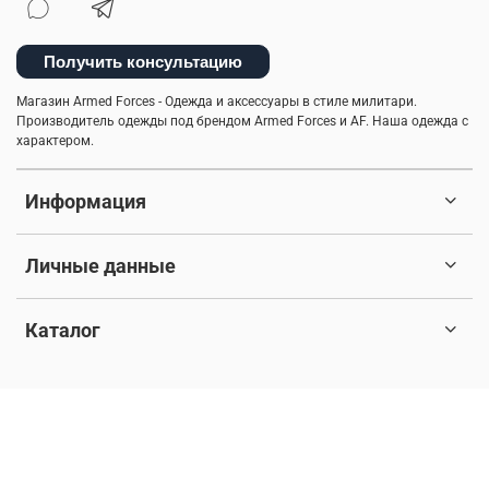
сушка
мужская ветровка
брюки-карго
Получить консультацию
легкость ухода
спортивные брюки
Магазин Armed Forces - Одежда и аксессуары в стиле милитари.
Производитель одежды под брендом Armed Forces и AF. Наша одежда с
куртка-бомбер
туристический рюкзак
характером.
камуфляж
балаклава
мужские шорты
Информация
рубашки милитари
практичная одежда
Личные данные
пуховые жилеты
ветровка милитари
5.11 tactical
шапка-ушанка
стильная толстовка
Каталог
бесшовное мужское термобелье
© 2017-2026 Любое использование контента без письменного
индивидуальный стиль мужчины
разрешения запрещено. Все права защищены.
куртка на синтепоне
мужская куртка