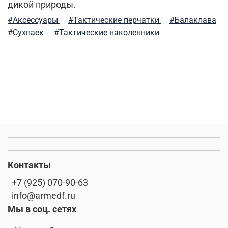
дикой природы.
милитари аксессуары
мужские жилеты
#Аксессуары
#Тактические перчатки
#Балаклава
#Сухпаек
#Тактические наколенники
тактический рюкзак
премиальное термобелье
активная одежда милитари
мужские рубашки
флис
демисезонная одежда
фирменные бренды
как носить милитари в зрелом возрасте
городская мода
парка
stone island
Контакты
мужские аксессуары
зимний гардероб
+7 (925) 070-90-63
info@armedf.ru
футболка
милитари одежда
Мы в соц. сетях
спортивный милитари
весенние милитари образы