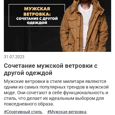
мужскаая мода
2026
мода в стиле милитари
спортивный стиль
джинсы
мужская футболка
мужской лонгслив
городской стиль
аксессуары для мужчин
кепки
спорт
бейсболки
тактические перчатки
31.07.2023
длинная куртка
брюки
тактическая одежда
Сочетание мужской ветровки с
кэжуал или уличный милитари
другой одеждой
Мужские ветровки в стиле милитари являются
камуфляж в одежде
камуфляжная куртка
одним из самых популярных трендов в мужской
моде. Они сочетают в себе функциональность и
милитари аксессуары
рубашка
стиль, что делает их идеальным выбором для
повседневного образа.
универсальные футболки
аляска
#Спортивный стиль
#Мужская ветровка