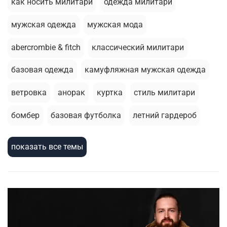
как носить милитари
одежда милитари
мужская одежда
мужская мода
abercrombie & fitch
классический милитари
базовая одежда
камуфляжная мужская одежда
ветровка
анорак
куртка
стиль милитари
бомбер
базовая футболка
летний гардероб
стирка
толстовка
брюки джоггеры
показать все темы
термобелье
милитари стиль
зимняя одежда
армейский стиль
шорты
зимняя куртка
жилеты
головные уборы
сухпаек