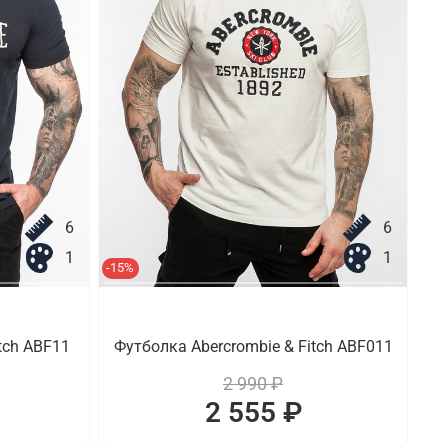
6
6
1
1
-15%
tch ABF11
Футболка Abercrombie & Fitch ABF011
2 990 ₽
2 555 ₽