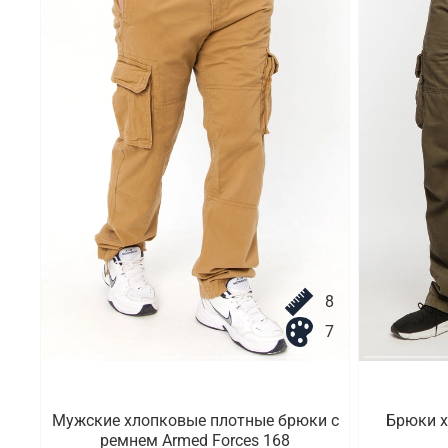
8
7
Мужские хлопковые плотные брюки с
Брюки х
ремнем Armed Forces 168