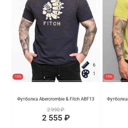
6
1
-15%
-15%
Футболка Abercrombie & Fitch ABF13
Футболка 
2 990 ₽
2 555 ₽