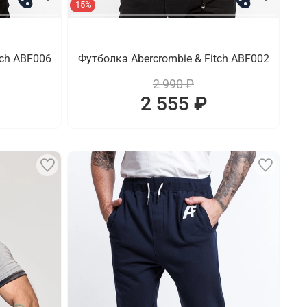
-15%
tch ABF006
Футболка Abercrombie & Fitch ABF002
2 990 ₽
2 555 ₽