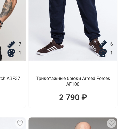
7
6
1
1
tch ABF37
Трикотажные брюки Armed Forces
AF100
2 790 ₽