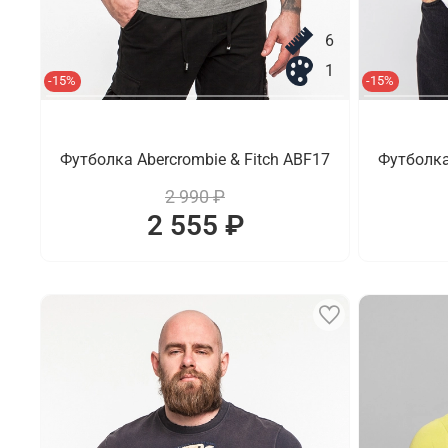
6
1
-15%
-15%
Футболка Abercrombie & Fitch ABF17
Футболка
2 990 ₽
2 555 ₽