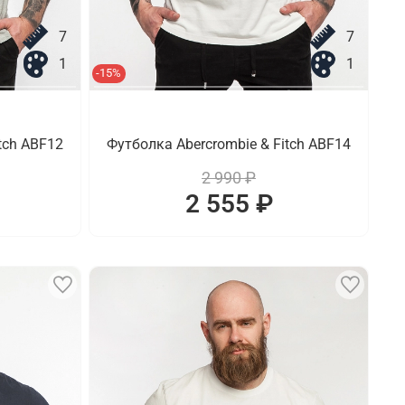
7
7
1
1
-15%
tch ABF12
Футболка Abercrombie & Fitch ABF14
2 990 ₽
2 555 ₽