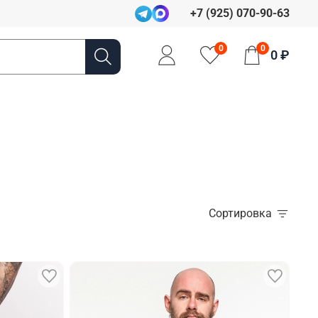
+7 (925) 070-90-63
0
0
0 ₽
Сортировка