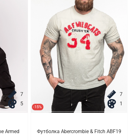
7
7
5
1
-15%
ые Armed
Футболка Abercrombie & Fitch ABF19