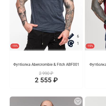
6
1
-15%
-15%
Футболка Abercrombie & Fitch ABF001
Футболка
2 990 ₽
2 555 ₽