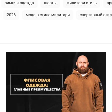
зимняя одежда
шорты
милитари стиль
ар
2026
мода в стиле милитари
спортивный стил
дской стиль
аксессуары для мужчин
мужская фут
тренды в мужской одежде
камуфляж в одежде
ссуары
универсальные футболки
аляска
руб
к
мужские рубашки
активная одежда милитари
й гардероб
парка
мужские аксессуары
спор
ушка
как носить милитари в зрелом возрасте
руб
яж
туристический рюкзак
легкость ухода
му
етровка милитари
пуховые жилеты
шапка-ушанк