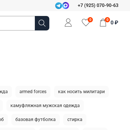
+7 (925) 070-90-63
0
0
0 ₽
ежда
armed forces
как носить милитари
камуфляжная мужская одежда
об
базовая футболка
стирка