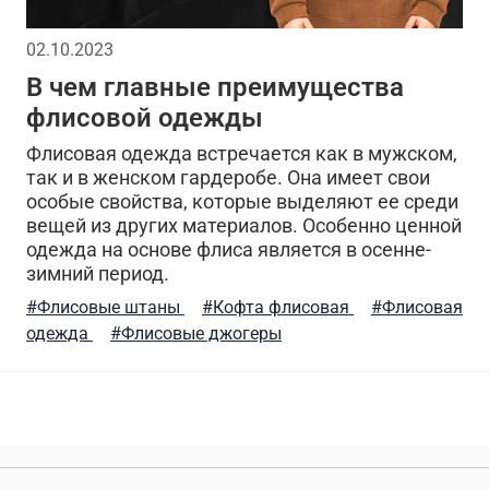
ый стиль мужчины
стильная толстовка
5.11 tactic
02.10.2023
В чем главные преимущества
енные жилеты
аляска куртка
утепленная куртка
флисовой одежды
форт
милитари брюки
зима
лонгслив
ст
Флисовая одежда встречается как в мужском,
так и в женском гардеробе. Она имеет свои
особые свойства, которые выделяют ее среди
кая одежда
трикотажные брюки
мужской стиль
вещей из других материалов. Особенно ценной
одежда на основе флиса является в осенне-
рты
мужская шапка
специализированные интерне
зимний период.
#Флисовые штаны
#Кофта флисовая
#Флисовая
 брючный
тактическая одежда весной
камуфляжна
одежда
#Флисовые джогеры
тари
материал
arcteryx
хлопок
ветровки
свитшот
уход за вещами
шапка вязаная
 одежда
тактический подсумок
джогеры
кар