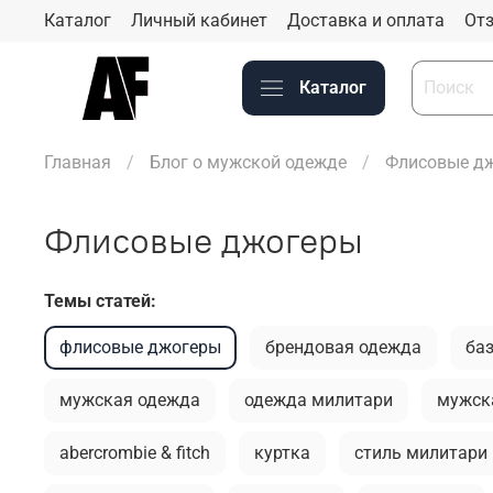
Каталог
Личный кабинет
Доставка и оплата
Отз
Каталог
Главная
Блог о мужской одежде
Флисовые д
Флисовые джогеры
Темы статей:
флисовые джогеры
брендовая одежда
ба
мужская одежда
одежда милитари
мужск
abercrombie & fitch
куртка
стиль милитари