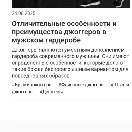
бесшовное мужское термобелье
индивидуальн
24.08.2025
Отличительные особенности и
дизайнерские вещи
мужская куртка
утепл
преимущества джоггеров в
мужском гардеробе
флисовая одежда
спортивные куртки
ком
Джоггеры являются уместным дополнением
бесшовное женское термобелье
осенняя мужс
гардероба современного мужчины. Они имеют
определенные особенности, которые делают
такие брюки беспроигрышным вариантом для
компрессионное термобелье
трикотажные шо
повседневных образов.
белая футболка
глажка
хаки
ремень
#Брюки джоггеры
#Флисовые джогеры
#Штаны
джоггеры
#Джогеры
брюки карго
городской образ
стиль мили
весенние образы
джинсовые куртки
шарф
штаны джоггеры
прогулки и отдых
летняя