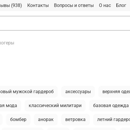
ывы (938)
Контакты
Вопросы и ответы
О нас
Блог
жогеры
зовый мужской гардероб
аксессуары
верхняя од
ая мода
классический милитари
базовая одежда
бомбер
анорак
ветровка
летний гардер