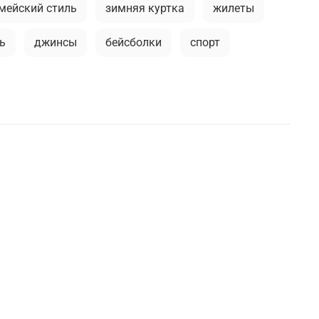
мейский стиль
зимняя куртка
жилеты
ь
джинсы
бейсболки
спорт
болка
длинная куртка
камуфляжная куртка
ашка
мужские жилеты
модные тренды
флис
премиальное термобелье
тивный милитари
футболка
stone island
ашки милитари
брюки-карго
жские шорты
балаклава
а
мужская ветровка