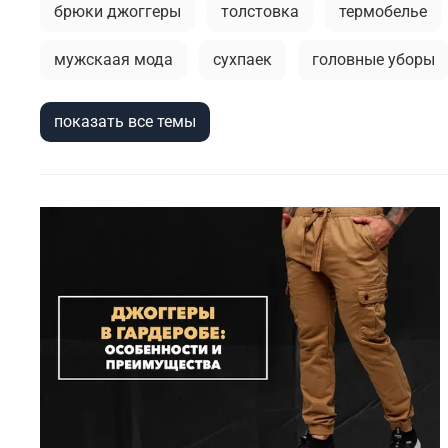
брюки джоггеры
толстовка
термобелье
мужскаая мода
сухпаек
головные уборы
брюки
мужской лонгслив
кепки
горо
показать все темы
тактические перчатки
тактическая одежда
кэжуал или уличный милитари
милитари аксе
весенние милитари образы
тактический рюкза
фирменные бренды
городская мода
зимни
демисезонная одежда
милитари одежда
с
спортивные брюки
куртка-бомбер
камуфл
куртка на синтепоне
практичная одежда
в