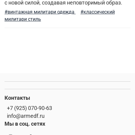
с новой силой, создавая неповторимый образ.
мужские жилеты
модные тренды
#винтажная милитари одежда
#классический
милитари стиль
мужские рубашки
весенние милитари образы
флис
активная одежда милитари
премиальное термобелье
фирменные бренды
городская мода
парка
мужские аксессуары
зимний гардероб
спортивный милитари
футболка
stone island
демисезонная одежда
Контакты
милитари одежда
тактический рюкзак
сушка
+7 (925) 070-90-63
info@armedf.ru
как носить милитари в зрелом возрасте
Мы в соц. сетях
мужская ветровка
рубашки милитари