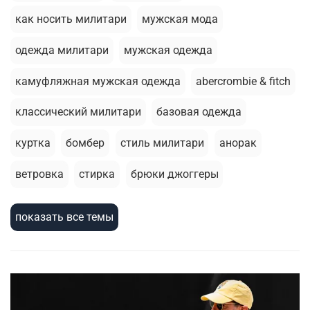
как носить милитари
мужская мода
одежда милитари
мужская одежда
камуфляжная мужская одежда
abercrombie & fitch
классический милитари
базовая одежда
куртка
бомбер
стиль милитари
анорак
ветровка
стирка
брюки джоггеры
летний гардероб
толстовка
базовая футболка
показать все темы
зимняя одежда
армейский стиль
шорты
милитари стиль
термобелье
жилеты
мужскаая мода
зимняя куртка
сухпаек