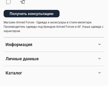
брюки-карго
спортивные брюки
куртка-бомбер
Получить консультацию
туристический рюкзак
камуфляж
Магазин Armed Forces - Одежда и аксессуары в стиле милитари.
Производитель одежды под брендом Armed Forces и AF. Наша одежда с
легкость ухода
мужские шорты
балаклава
характером.
5.11 tactical
куртка на синтепоне
Информация
практичная одежда
ветровка милитари
Личные данные
пуховые жилеты
бесшовное мужское термобелье
индивидуальный стиль мужчины
шапка-ушанка
Каталог
стильная толстовка
натуральный хлопок
© 2017-2026 Любое использование контента без письменного
дизайнерские вещи
мужская куртка
разрешения запрещено. Все права защищены.
милитари брюки
утепленные жилеты