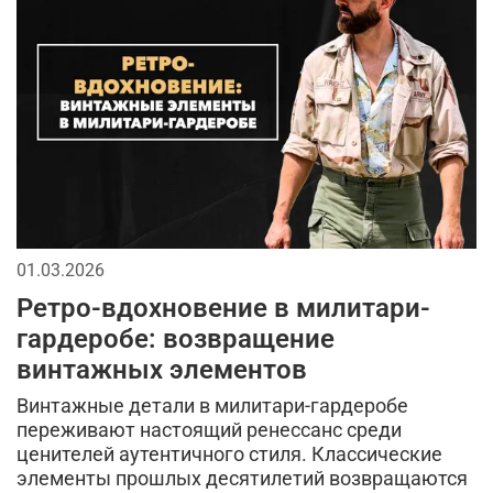
головные уборы
длинная куртка
2026
аксессуары для мужчин
тактические перчатки
джинсы
спорт
брюки
мужской лонгслив
мода в стиле милитари
кепки
городской стиль
мужская футболка
бейсболки
01.03.2026
спортивный стиль
тренды в мужской одежде
Ретро-вдохновение в милитари-
кэжуал или уличный милитари
гардеробе: возвращение
винтажных элементов
камуфляж в одежде
тактическая одежда
Винтажные детали в милитари-гардеробе
камуфляжная куртка
милитари аксессуары
переживают настоящий ренессанс среди
ценителей аутентичного стиля. Классические
аляска
универсальные футболки
рубашка
элементы прошлых десятилетий возвращаются