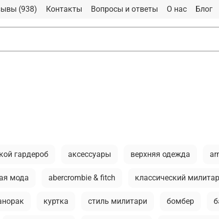
ывы (938)
Контакты
Вопросы и ответы
О нас
Блог
кой гардероб
аксессуары
верхняя одежда
ar
ая мода
abercrombie & fitch
классический милита
анорак
куртка
стиль милитари
бомбер
б