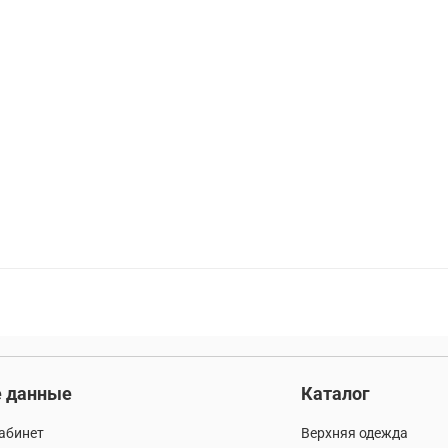
ровка
5.11 tactical
натуральный хлопок
дизай
жская одежда
спортивные куртки
милитари брюк
ска куртка
летний стиль
теплая одежда
осен
 шапка
мужской стиль
компрессионное термобель
кая шапка
7.26 gear tactical series
белая футболка
цветка
милитари весна 2026
брюки карго
го
лопок
ветровки
материал
куртки
двусто
согревающие толстовки
штаны джоггеры
прогу
 данные
Каталог
джогеры
карго
модный образ
мужская мод
абинет
Верхняя одежда