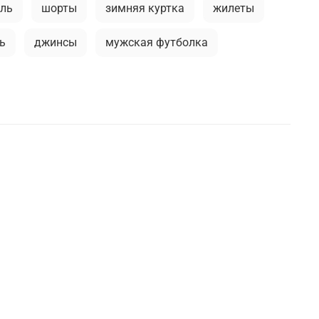
иль
шорты
зимняя куртка
жилеты
ь
джинсы
мужская футболка
тактические перчатки
длинная куртка
я куртка
милитари аксессуары
рубашка
ды
тактический рюкзак
я одежда
фирменные бренды
уары
футболка
милитари одежда
оне
брюки-карго
спортивные брюки
орты
рубашки милитари
а
бесшовное мужское термобелье