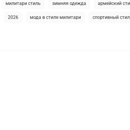
милитари стиль
зимняя одежда
армейский ст
2026
мода в стиле милитари
спортивный стил
суары для мужчин
кепки
спорт
бейсболки
личный милитари
камуфляж в одежде
камуфляжна
в мужской одежде
мужские жилеты
модные трен
активная одежда милитари
флис
демисезонна
ская мода
парка
stone island
мужские аксесс
вный милитари
зимний гардероб
куртка на синтеп
уфляж
легкость ухода
балаклава
мужские ш
овка милитари
шапка-ушанка
стильная толстовк