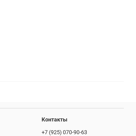
нерские вещи
мужская куртка
и
флисовая одежда
комфорт
зима
няя мужская одежда
трикотажные брюки
е
трикотажные шорты
глажка
хаки
ремень брючный
родской образ
стиль милитари
ронняя одежда
уход за вещами
шарф
лки и отдых
летняя одежда
Контакты
а
уход за одеждой
женские жилеты
+7 (925) 070-90-63