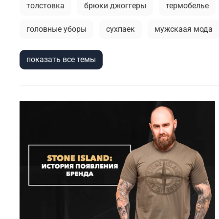
толстовка
брюки джоггеры
термобелье
головные уборы
сухпаек
мужскаая мода
мужской лонгслив
городской стиль
аксес
показать все темы
брюки
тактическая одежда
кэжуал или у
универсальные футболки
аляска
тренды 
премиальное термобелье
мужские рубашки
как носить милитари в зрелом возрасте
город
сушка
весенние милитари образы
спорти
куртка-бомбер
туристический рюкзак
кам
практичная одежда
пуховые жилеты
ветр