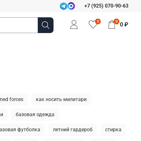
+7 (925) 070-90-63
0
0
0 ₽
med forces
как носить милитари
ри
базовая одежда
азовая футболка
летний гардероб
стирка