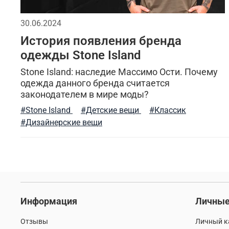
индивидуальный стиль мужчины
мужская вет
30.06.2024
История появления бренда
утепленные жилеты
утепленная куртка
му
одежды Stone Island
отдых
лонгслив
стильные шорты
аля
Stone Island: наследие Массимо Ости. Почему
одежда данного бренда считается
законодателем в мире моды?
бесшовное женское термобелье
классическая
#Stone Island
#Детские вещи
#Классик
специализированные интернет-магазины
мужс
#Дизайнерские вещи
тактическая одежда весной
камуфляжная рас
городской милитари
джинсовые куртки
х
свитшот
весенние образы
шапка-бини
Информация
Личные
туристический нож
тактический подсумок
Отзывы
Личный к