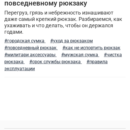
повседневному рюкзаку
рубашки милитари
брюки-карго
Перегруз, грязь и небрежность изнашивают
даже самый крепкий рюкзак. Разбираемся, как
спортивные брюки
куртка-бомбер
камуфляж
ухаживать и что делать, чтобы он держался
годами.
индивидуальный стиль мужчины
легкость ухода
#городская сумка
#уход за рюкзаком
мужские шорты
туристический рюкзак
#повседневный рюкзак
#как не испортить рюкзак
#милитари аксессуары
#мужская сумка
#чистка
куртка на синтепоне
практичная одежда
рюкзака
#срок службы рюкзака
#правила
эксплуатации
ветровка милитари
пуховые жилеты
шапка-ушанка
мужская ветровка
бесшовное мужское термобелье
балаклава
стильная толстовка
5.11 tactical
натуральный хлопок
дизайнерские вещи