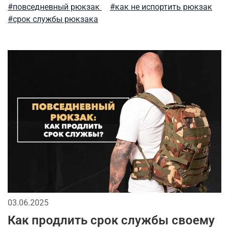
#повседневный рюкзак
#как не испортить рюкзак
аляска
рубашка
мужские жилеты
#срок службы рюкзака
модные тренды
весенние милитари образы
тактический рюкзак
мужские рубашки
активная одежда милитари
флис
премиальное термобелье
фирменные бренды
городская мода
зимний гардероб
парка
мужские аксессуары
спортивный милитари
футболка
stone island
демисезонная одежда
милитари одежда
сушка
03.06.2025
Как продлить срок службы своему
как носить милитари в зрелом возрасте