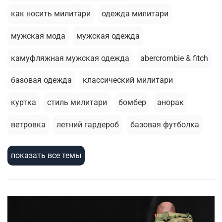
как носить милитари
одежда милитари
мужская мода
мужская одежда
камуфляжная мужская одежда
abercrombie & fitch
базовая одежда
классический милитари
куртка
стиль милитари
бомбер
анорак
ветровка
летний гардероб
базовая футболка
брюки джоггеры
стирка
толстовка
показать все темы
термобелье
милитари стиль
зимняя одежда
шорты
армейский стиль
головные уборы
зимняя куртка
жилеты
мужскаая мода