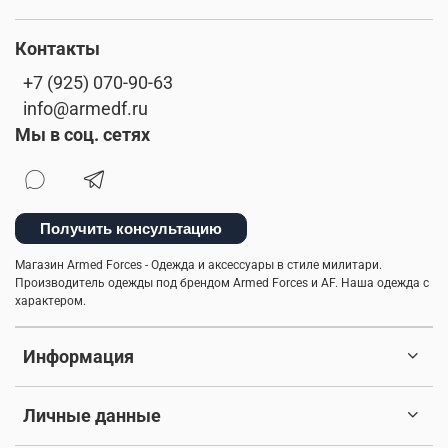
мужская куртка
утепленные жилеты
Контакты
аляска куртка
мужская одежда
+7 (925) 070-90-63
info@armedf.ru
утепленная куртка
флисовая одежда
Мы в соц. сетях
летний стиль
милитари брюки
спортивные куртки
комфорт
зима
лонгслив
Получить консультацию
стильные шорты
отдых
теплая одежда
Магазин Armed Forces - Одежда и аксессуары в стиле милитари.
Производитель одежды под брендом Armed Forces и AF. Наша одежда с
бесшовное женское термобелье
характером.
осенняя мужская одежда
трикотажные брюки
Информация
мужской стиль
классическая шапка
Личные данные
компрессионное термобелье
трикотажные шорты