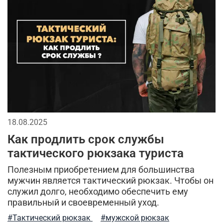
сухпаек
2026
мода в стиле милитари
спортивный стиль
джинсы
бейсболки
спорт
брюки
мужской лонгслив
кепки
городской стиль
аксессуары для мужчин
мужская футболка
длинная куртка
18.08.2025
тактические перчатки
камуфляжная куртка
Как продлить срок службы
тактическая одежда
тренды в мужской одежде
тактического рюкзака туриста
Полезным приобретением для большинства
камуфляж в одежде
мужчин является тактический рюкзак. Чтобы он
служил долго, необходимо обеспечить ему
кэжуал или уличный милитари
правильный и своевременный уход.
милитари аксессуары
универсальные футболки
#Тактический рюкзак
#мужской рюкзак