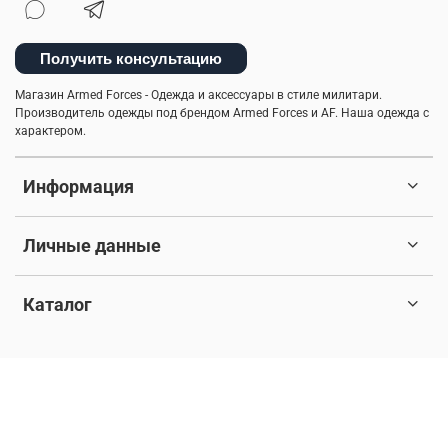
спортивные брюки
куртка-бомбер
камуфляж
индивидуальный стиль мужчины
легкость ухода
Получить консультацию
мужские шорты
туристический рюкзак
Магазин Armed Forces - Одежда и аксессуары в стиле милитари.
Производитель одежды под брендом Armed Forces и AF. Наша одежда с
характером.
куртка на синтепоне
практичная одежда
ветровка милитари
пуховые жилеты
Информация
шапка-ушанка
мужская ветровка
Личные данные
бесшовное мужское термобелье
балаклава
Каталог
стильная толстовка
5.11 tactical
натуральный хлопок
дизайнерские вещи
© 2017-2026 Любое использование контента без письменного
разрешения запрещено. Все права защищены.
мужская куртка
утепленные жилеты