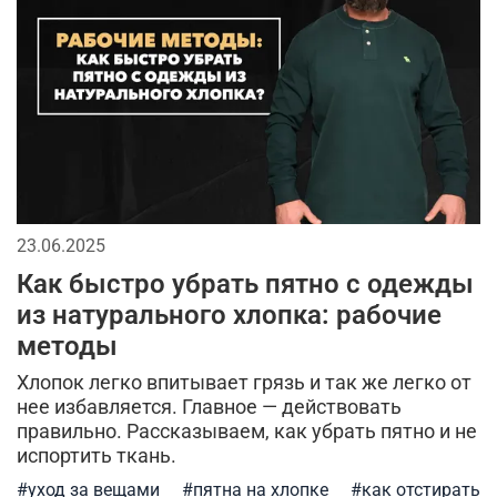
сухпаек
2026
мода в стиле милитари
спортивный стиль
джинсы
бейсболки
спорт
мужской лонгслив
кепки
брюки
аксессуары для мужчин
городской стиль
длинная куртка
тактические перчатки
23.06.2025
мужская футболка
тактическая одежда
Как быстро убрать пятно с одежды
тренды в мужской одежде
камуфляжная куртка
из натурального хлопка: рабочие
методы
камуфляж в одежде
милитари аксессуары
Хлопок легко впитывает грязь и так же легко от
универсальные футболки
аляска
рубашка
нее избавляется. Главное — действовать
правильно. Рассказываем, как убрать пятно и не
кэжуал или уличный милитари
мужские жилеты
испортить ткань.
#уход за вещами
#пятна на хлопке
#как отстирать