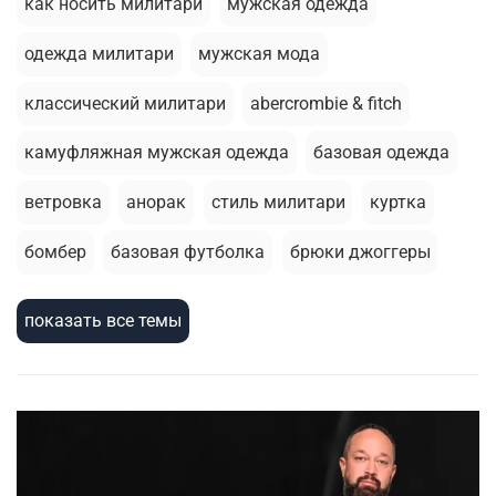
как носить милитари
мужская одежда
одежда милитари
мужская мода
классический милитари
abercrombie & fitch
камуфляжная мужская одежда
базовая одежда
ветровка
анорак
стиль милитари
куртка
бомбер
базовая футболка
брюки джоггеры
толстовка
летний гардероб
стирка
показать все темы
зимняя одежда
термобелье
армейский стиль
шорты
милитари стиль
зимняя куртка
мужскаая мода
головные уборы
жилеты