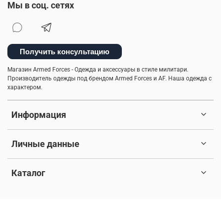
Мы в соц. сетях
брюки-карго
спортивные брюки
куртка-бомбер
туристический рюкзак
камуфляж
Получить консультацию
легкость ухода
балаклава
мужские шорты
Магазин Armed Forces - Одежда и аксессуары в стиле милитари.
Производитель одежды под брендом Armed Forces и AF. Наша одежда с
куртка на синтепоне
практичная одежда
характером.
ветровка милитари
пуховые жилеты
Информация
шапка-ушанка
бесшовное мужское термобелье
Личные данные
мужская ветровка
индивидуальный стиль мужчины
Каталог
стильная толстовка
5.11 tactical
© 2017-2026 Любое использование контента без письменного
натуральный хлопок
дизайнерские вещи
разрешения запрещено. Все права защищены.