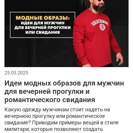
головные уборы
сухпаек
2026
спортивный стиль
джинсы
спорт
кепки
мужская футболка
мужской лонгслив
мода в стиле милитари
городской стиль
бейсболки
аксессуары для мужчин
брюки
25.05.2025
длинная куртка
тактические перчатки
Идеи модных образов для мужчин
тактическая одежда
тренды в мужской одежде
для вечерней прогулки и
романтического свидания
камуфляжная куртка
камуфляж в одежде
Какую одежду мужчинам стоит надеть на
кэжуал или уличный милитари
вечернюю прогулку или романтическое
свидание? Приводим примеры вещей в стиле
универсальные футболки
аляска
рубашка
милитари, которые позволяют создать