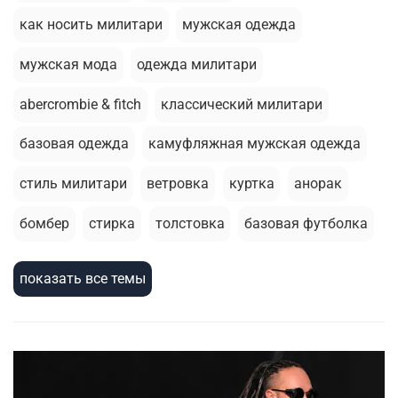
как носить милитари
мужская одежда
мужская мода
одежда милитари
abercrombie & fitch
классический милитари
базовая одежда
камуфляжная мужская одежда
стиль милитари
ветровка
куртка
анорак
бомбер
стирка
толстовка
базовая футболка
летний гардероб
брюки джоггеры
показать все темы
зимняя одежда
термобелье
шорты
милитари стиль
армейский стиль
зимняя куртка
мужскаая мода
жилеты