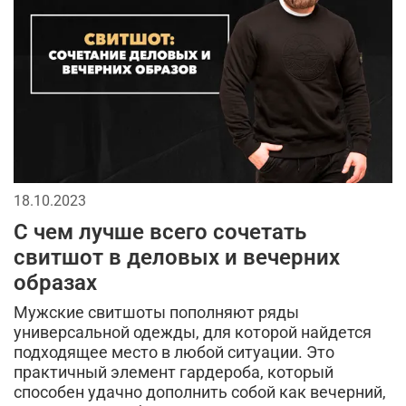
сухпаек
головные уборы
2026
мода в стиле милитари
спортивный стиль
джинсы
бейсболки
спорт
брюки
мужской лонгслив
кепки
городской стиль
аксессуары для мужчин
мужская футболка
18.10.2023
длинная куртка
тактические перчатки
С чем лучше всего сочетать
камуфляжная куртка
тактическая одежда
свитшот в деловых и вечерних
образах
тренды в мужской одежде
камуфляж в одежде
Мужские свитшоты пополняют ряды
кэжуал или уличный милитари
универсальной одежды, для которой найдется
подходящее место в любой ситуации. Это
милитари аксессуары
универсальные футболки
практичный элемент гардероба, который
способен удачно дополнить собой как вечерний,