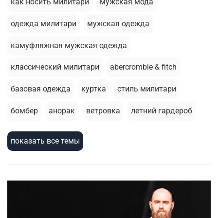
как носить милитари
мужская мода
одежда милитари
мужская одежда
камуфляжная мужская одежда
классический милитари
abercrombie & fitch
базовая одежда
куртка
стиль милитари
бомбер
анорак
ветровка
летний гардероб
брюки джоггеры
базовая футболка
стирка
показать все темы
толстовка
термобелье
милитари стиль
зимняя одежда
шорты
армейский стиль
зимняя куртка
жилеты
мужскаая мода