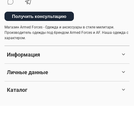
рубашки милитари
брюки-карго
спортивные брюки
куртка-бомбер
камуфляж
Получить консультацию
индивидуальный стиль мужчины
легкость ухода
Магазин Armed Forces - Одежда и аксессуары в стиле милитари.
Производитель одежды под брендом Armed Forces и AF. Наша одежда с
характером.
мужские шорты
туристический рюкзак
Информация
куртка на синтепоне
практичная одежда
ветровка милитари
пуховые жилеты
Личные данные
шапка-ушанка
мужская ветровка
Каталог
бесшовное мужское термобелье
балаклава
стильная толстовка
5.11 tactical
© 2017-2026 Любое использование контента без письменного
разрешения запрещено. Все права защищены.
натуральный хлопок
дизайнерские вещи