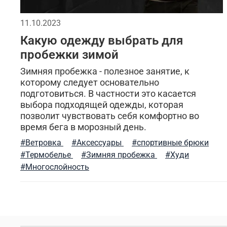
бесшовное мужское термобелье
индивидуальн
11.10.2023
Какую одежду выбрать для
натуральный хлопок
дизайнерские вещи
у
пробежки зимой
лонгслив
флисовая одежда
милитари брю
Зимняя пробежка - полезное занятие, к
которому следует основательно
подготовиться. В частности это касается
мужской стиль
трикотажные брюки
бесшо
выбора подходящей одежды, которая
позволит чувствовать себя комфортно во
трикотажные шорты
специализированные инт
время бега в морозный день.
#Ветровка
#Аксессуары
#спортивные брюки
хаки
ремень брючный
тактическая одежд
#Термобелье
#Зимняя пробежка
#Худи
#Многослойность
городской образ
городской милитари
шап
двусторонняя одежда
материал
куртки
согревающие толстовки
сочетание цветов