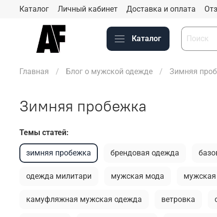
Каталог
Личный кабинет
Доставка и оплата
Отз
Каталог
Главная
Блог о мужской одежде
Зимняя про
Зимняя пробежка
Темы статей:
зимняя пробежка
брендовая одежда
базо
одежда милитари
мужская мода
мужская
камуфляжная мужская одежда
ветровка