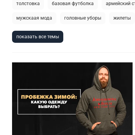
толстовка
базовая футболка
армейский с
мужскаая мода
головные уборы
жилеты
джинсы
длинная куртка
мужская футболк
показать все темы
спорт
модные тренды
тактическая одежд
кэжуал или уличный милитари
аляска
ру
тактический рюкзак
активная одежда милита
демисезонная одежда
фирменные бренды
милитари одежда
зимний гардероб
мужск
брюки-карго
спортивные брюки
легкость 
стильная толстовка
мужские шорты
шапк