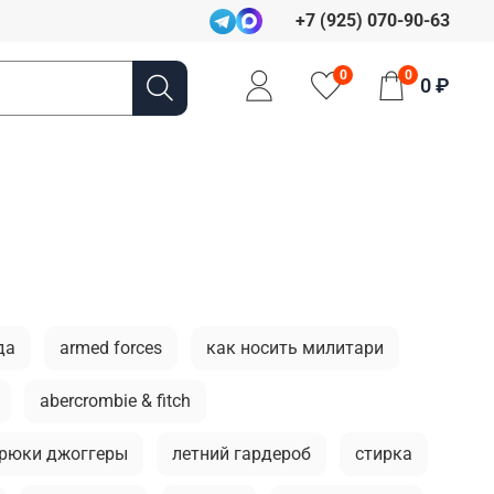
+7 (925) 070-90-63
0
0
0 ₽
да
armed forces
как носить милитари
abercrombie & fitch
рюки джоггеры
летний гардероб
стирка