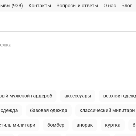
ывы (938)
Контакты
Вопросы и ответы
О нас
Блог
бежка
вый мужской гардероб
аксессуары
верхняя одеж
 одежда
базовая одежда
классический милитари
стиль милитари
бомбер
анорак
куртка
б