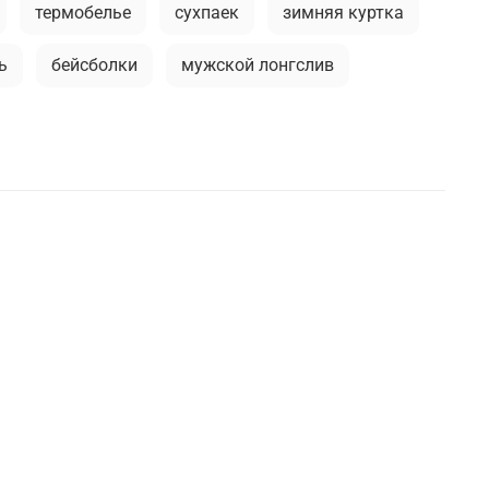
термобелье
сухпаек
зимняя куртка
ь
бейсболки
мужской лонгслив
городской стиль
брюки
кепки
камуфляжная куртка
уары
мужские жилеты
кая мода
футболка
премиальное термобелье
парка
илитари образы
мужская ветровка
ка-бомбер
практичная одежда
башки милитари