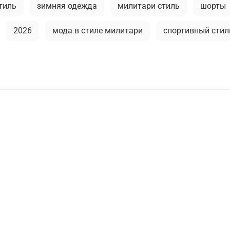
тиль
зимняя одежда
милитари стиль
шорты
2026
мода в стиле милитари
спортивный стил
а
тактические перчатки
аксессуары для мужчин
а
тренды в мужской одежде
камуфляж в одежде
башка
универсальные футболки
милитари аксесс
ри
мужские рубашки
флис
сушка
городс
stone island
как носить милитари в зрелом возрасте
ие аксессуары
спортивный милитари
весенние м
ухода
камуфляж
туристический рюкзак
курт
а-ушанка
ветровка милитари
5.11 tactical
ру