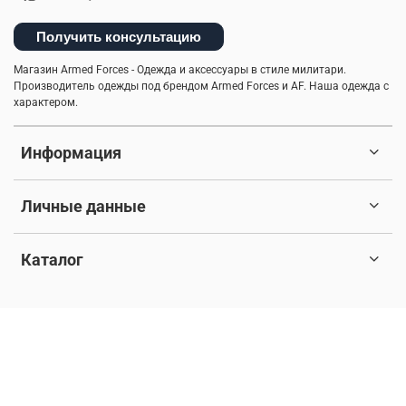
мужская куртка
утепленные жилеты
Получить консультацию
аляска куртка
утепленная куртка
Магазин Armed Forces - Одежда и аксессуары в стиле милитари.
мужская одежда
летний стиль
милитари брюки
Производитель одежды под брендом Armed Forces и AF. Наша одежда с
характером.
спортивные куртки
комфорт
флисовая одежда
Информация
зима
лонгслив
стильные шорты
отдых
теплая одежда
бесшовное женское термобелье
Личные данные
осенняя мужская одежда
трикотажные брюки
Каталог
мужской стиль
классическая шапка
© 2017-2026 Любое использование контента без письменного
компрессионное термобелье
трикотажные шорты
разрешения запрещено. Все права защищены.
мужская шапка