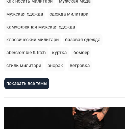
как носить милитари
мужская мода
мужская одежда
одежда милитари
камуфляжная мужская одежда
классический милитари
базовая одежда
abercrombie & fitch
куртка
бомбер
стиль милитари
анорак
ветровка
летний гардероб
стирка
базовая футболка
показать все темы
брюки джоггеры
толстовка
термобелье
армейский стиль
зимняя одежда
шорты
милитари стиль
зимняя куртка
жилеты