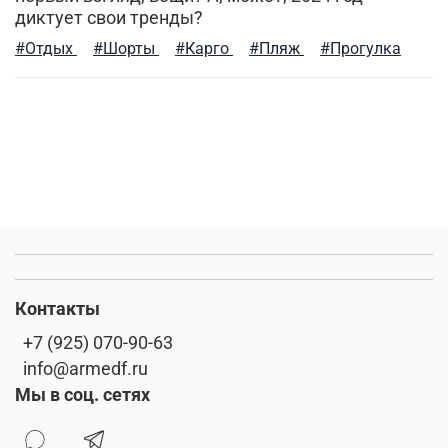
рубашки милитари
брюки-карго
диктует свои тренды?
спортивные брюки
куртка-бомбер
камуфляж
#Отдых
#Шорты
#Карго
#Пляж
#Прогулка
легкость ухода
индивидуальный стиль мужчины
мужские шорты
туристический рюкзак
куртка на синтепоне
практичная одежда
ветровка милитари
пуховые жилеты
шапка-ушанка
мужская ветровка
Контакты
бесшовное мужское термобелье
балаклава
+7 (925) 070-90-63
стильная толстовка
5.11 tactical
info@armedf.ru
Мы в соц. сетях
натуральный хлопок
дизайнерские вещи