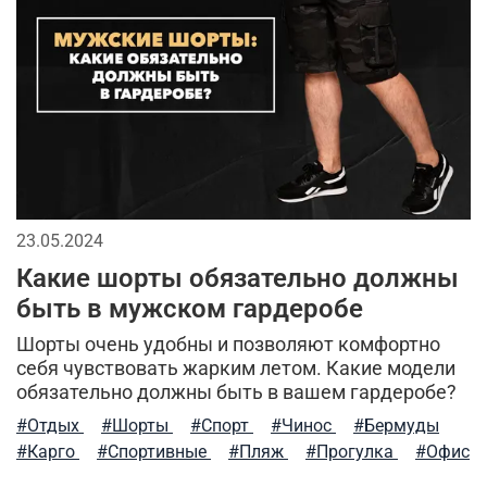
мужскаая мода
сухпаек
головные уборы
2026
мода в стиле милитари
спортивный стиль
джинсы
бейсболки
спорт
брюки
мужской лонгслив
кепки
городской стиль
аксессуары для мужчин
мужская футболка
23.05.2024
длинная куртка
тактические перчатки
Какие шорты обязательно должны
кэжуал или уличный милитари
быть в мужском гардеробе
Шорты очень удобны и позволяют комфортно
тактическая одежда
тренды в мужской одежде
себя чувствовать жарким летом. Какие модели
обязательно должны быть в вашем гардеробе?
камуфляжная куртка
камуфляж в одежде
#Отдых
#Шорты
#Спорт
#Чинос
#Бермуды
милитари аксессуары
универсальные футболки
#Карго
#Спортивные
#Пляж
#Прогулка
#Офис