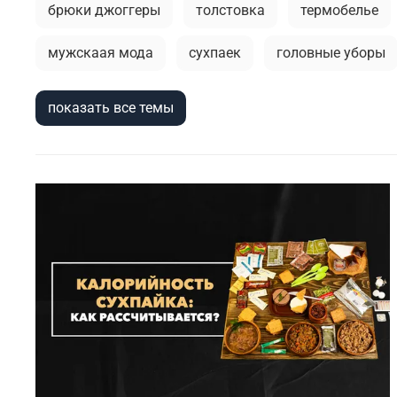
брюки джоггеры
толстовка
термобелье
мужскаая мода
сухпаек
головные уборы
брюки
мужской лонгслив
кепки
горо
показать все темы
тактические перчатки
кэжуал или уличный ми
камуфляж в одежде
милитари аксессуары
весенние милитари образы
тактический рюкза
фирменные бренды
городская мода
зимни
демисезонная одежда
милитари одежда
с
спортивные брюки
куртка-бомбер
камуфл
туристический рюкзак
куртка на синтепоне