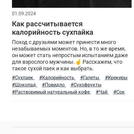
мужская ветровка
бесшовное мужское термоб
01.09.2024
Как рассчитывается
дизайнерские вещи
мужская куртка
утепл
калорийность сухпайка
милитари брюки
спортивные куртки
комф
Поход с друзьями может принести много
незабываемых моментов. Но, в то же время,
он может стать непростым испытанием даже
бесшовное женское термобелье
осенняя мужс
для взрослого мужчины.☝️ Расскажем, что
такое сухой паек и как выбрать.
компрессионное термобелье
трикотажные шо
#Сухпаек
#Калорийность
#Галеты
#Крекеры
#Шоколад
#Повидло
#Сухофрукты
белая футболка
глажка
хаки
ремень
#Растворимый натуральный кофе
#Чай
#Сок
брюки карго
городской образ
стиль мили
весенние образы
джинсовые куртки
шарф
штаны джоггеры
прогулки и отдых
летняя