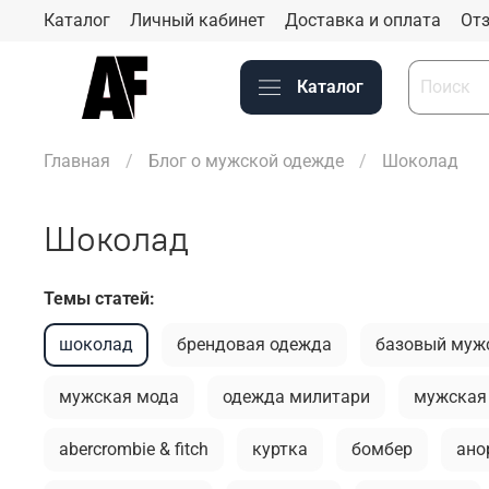
Каталог
Личный кабинет
Доставка и оплата
Отз
Каталог
Главная
Блог о мужской одежде
Шоколад
Шоколад
Темы статей:
шоколад
брендовая одежда
базовый муж
мужская мода
одежда милитари
мужская
abercrombie & fitch
куртка
бомбер
ано