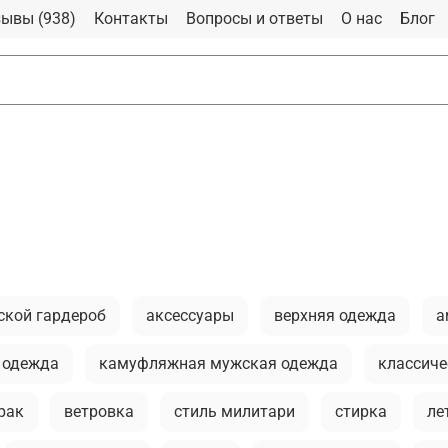
ывы (938)
Контакты
Вопросы и ответы
О нас
Блог
ской гардероб
аксессуары
верхняя одежда
a
 одежда
камуфляжная мужская одежда
классиче
рак
ветровка
стиль милитари
стирка
ле