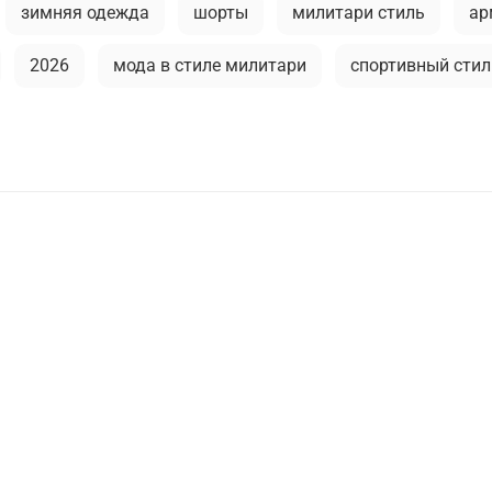
зимняя одежда
шорты
милитари стиль
ар
2026
мода в стиле милитари
спортивный стил
дской стиль
аксессуары для мужчин
мужская фут
литари
тактическая одежда
тренды в мужской о
универсальные футболки
аляска
рубашка
м
к
мужские рубашки
активная одежда милитари
й гардероб
парка
мужские аксессуары
спор
ушка
как носить милитари в зрелом возрасте
руб
яж
легкость ухода
индивидуальный стиль мужчи
практичная одежда
ветровка милитари
пуховы