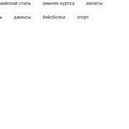
мейский стиль
зимняя куртка
жилеты
ь
джинсы
бейсболки
спорт
болка
длинная куртка
дежде
камуфляжная куртка
ужские жилеты
модные тренды
флис
премиальное термобелье
тивный милитари
футболка
stone island
ашки милитари
брюки-карго
ны
мужские шорты
е жилеты
шапка-ушанка