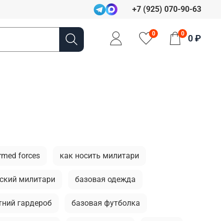
+7 (925) 070-90-63
0
0
0 ₽
rmed forces
как носить милитари
ский милитари
базовая одежда
тний гардероб
базовая футболка